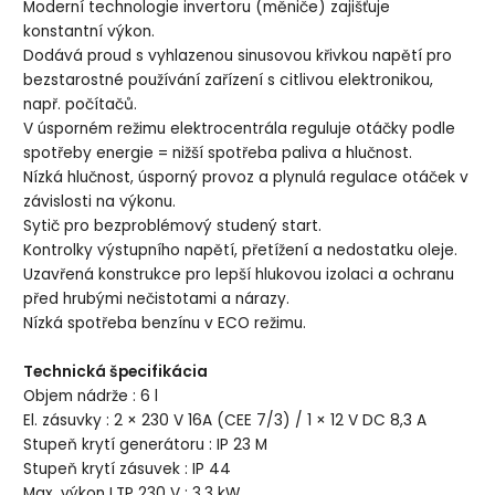
Moderní technologie invertoru (měniče) zajišťuje
konstantní výkon.
Dodává proud s vyhlazenou sinusovou křivkou napětí pro
bezstarostné používání zařízení s citlivou elektronikou,
např. počítačů.
V úsporném režimu elektrocentrála reguluje otáčky podle
spotřeby energie = nižší spotřeba paliva a hlučnost.
Nízká hlučnost, úsporný provoz a plynulá regulace otáček v
závislosti na výkonu.
Sytič pro bezproblémový studený start.
Kontrolky výstupního napětí, přetížení a nedostatku oleje.
Uzavřená konstrukce pro lepší hlukovou izolaci a ochranu
před hrubými nečistotami a nárazy.
Nízká spotřeba benzínu v ECO režimu.
Technická špecifikácia
Objem nádrže : 6 l
El. zásuvky : 2 × 230 V 16A (CEE 7/3) / 1 × 12 V DC 8,3 A
Stupeň krytí generátoru : IP 23 M
Stupeň krytí zásuvek : IP 44
Max. výkon LTP 230 V : 3,3 kW