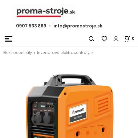
0907 533 869
•
info@promastroje.sk
0
Elektrocentrály
Invertorové elektrocentrály