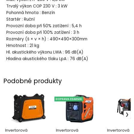
Trvalý výkon COP 230 V : 3 kW
Pohonná hmota : Benzín
Startér : Ruční
Provozní doba při 50% zatížení : 5,4 h
Provozní doba při 100% zatížení : 3 h
Rozměry (š × v × h) : 490×490×300mm
Hmotnost : 21 kg
Hl. akustického výkonu LWA : 96 dB(A)
Hladina akustického tlaku LpA : 76 dB(A)
Podobné produkty
DOPRAVA ZDARMA
Invertorová
Invertorová
Invertorová