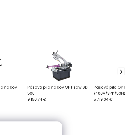
la na kov
Pásová pila na kov OPTIsaw SD
Pásová pila OPTIsaw
500
/400V/3Ph/50Hz
9 150.74 €
5 719.04 €