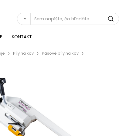
E
KONTAKT
oje
Píly na kov
Pásové píly na kov