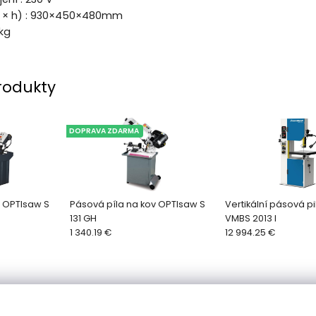
v × h) : 930×450×480mm
kg
rodukty
DOPRAVA ZDARMA
v OPTIsaw S
Pásová píla na kov OPTIsaw S
Vertikální pásová pi
131 GH
VMBS 2013 I
1 340.19 €
12 994.25 €