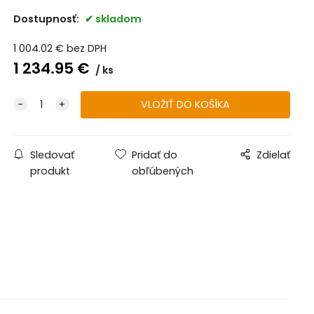
Dostupnosť:
skladom
1 004.02
€
bez DPH
1 234.95
€
ks
Sledovať
Pridať do
Zdielať
produkt
obľúbených