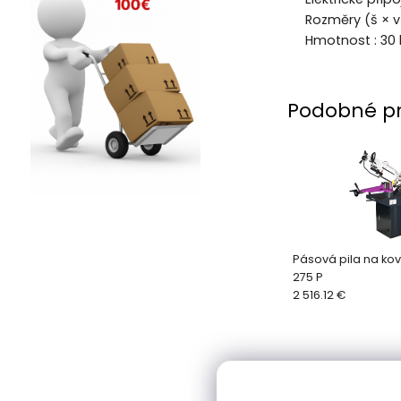
Rozměry (š × 
Hmotnost : 30 
Podobné p
Pásová pila na ko
275 P
2 516.12 €