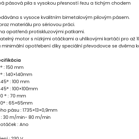
vá pásová pila s vysokou přesností řezu a tichým chodem
dávána s vysoce kvalitním bimetalovým pilovým pásem.
oraz materiálu pro sériovou práci.
dna opatřená protiskluzovými patkami.
vatelný motor s nízkými otáčkami a uhlíkovými kartáči pro až 10
a minimální opotřebení díky speciální převodovce se dvěma k
cifikácia
° : 150 mm
° : 140×140mm
45° : 100 mm
+45° : 100×100mm
0 ° : 70 mm
60° : 65×65mm
ého pásu : 1735×13×0,9mm
t : 30 m/min- 80 m/min
 otáček : Ano
jení : 230 V