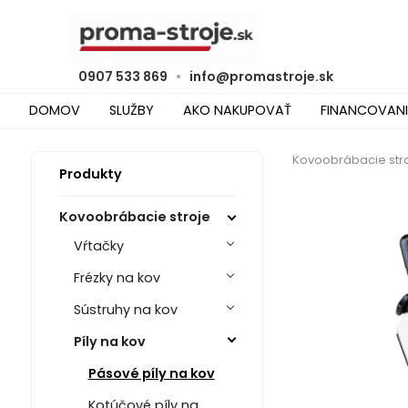
0907 533 869
•
info@promastroje.sk
DOMOV
SLUŽBY
AKO NAKUPOVAŤ
FINANCOVANI
Kovoobrábacie str
Produkty
Kovoobrábacie stroje
Vŕtačky
Frézky na kov
Sústruhy na kov
Píly na kov
Pásové píly na kov
Kotúčové píly na