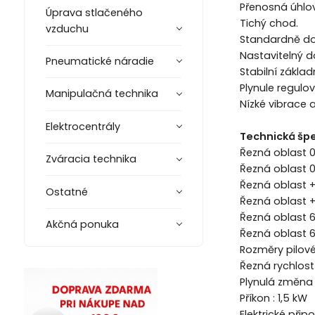
Přenosná úhlo
Úprava stlačeného
Tichý chod.
vzduchu
Standardně do
Nastavitelný d
Pneumatické náradie
Stabilní zákla
Plynule regulo
Manipulačná technika
Nízké vibrace 
Elektrocentrály
Technická špe
Řezná oblast
0
Zváracia technika
Řezná oblast
0
Řezná oblast
+
Ostatné
Řezná oblast
Řezná oblast
6
Akčná ponuka
Řezná oblast
Rozměry pilov
Řezná rychlos
Plynulá změna
Příkon : 1,5 kW
Elektrické připo