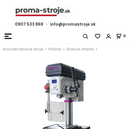
0907 533 869
•
info@promastroje.sk
0
Kovoobrábacie stroje
Vŕtačky
Stolové vŕtačky