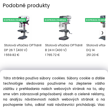
Podobné produkty
DOPRAVA ZDARMA
DOPRAVA ZDARMA
DOPRAVA ZDARMA
Stolová vŕtačka OPTIdrill
Stolová vŕtačka OPTIdrill
Stolová vŕtačk
DP 26 T (400 V)
B 24 H (400 V)
DQ 14
1 559.82 €
1 765.72 €
251.20 €
Táto stránka používa súbory cookies. Súbory cookie a ďalšie
technológie sledovania používame na zlepšenie vášho
zážitku z prehliadania našich webových stránok na to, aby
Informácie
sme vám zobrazovali prispôsobený obsah a cielené reklamy,
Obchodné podmienky
na analýzu návštevnosti našich webových stránok a na
Ochrana osobných údajov
pochopenie toho, odkiaľ naši návštevníci prichádzajú.
Viac