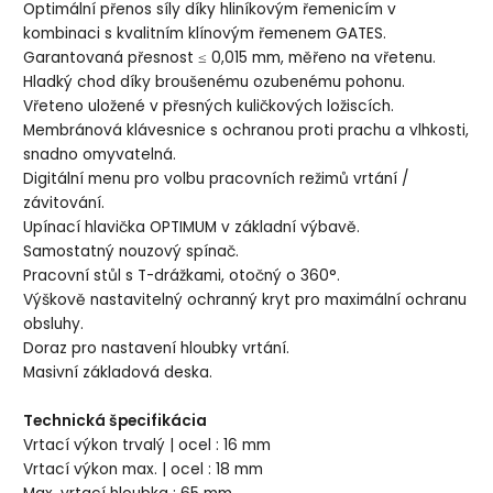
Optimální přenos síly díky hliníkovým řemenicím v
kombinaci s kvalitním klínovým řemenem GATES.
Garantovaná přesnost ≤ 0,015 mm, měřeno na vřetenu.
Hladký chod díky broušenému ozubenému pohonu.
Vřeteno uložené v přesných kuličkových ložiscích.
Membránová klávesnice s ochranou proti prachu a vlhkosti,
snadno omyvatelná.
Digitální menu pro volbu pracovních režimů vrtání /
závitování.
Upínací hlavička OPTIMUM v základní výbavě.
Samostatný nouzový spínač.
Pracovní stůl s T-drážkami, otočný o 360°.
Výškově nastavitelný ochranný kryt pro maximální ochranu
obsluhy.
Doraz pro nastavení hloubky vrtání.
Masivní základová deska.
Technická špecifikácia
Vrtací výkon trvalý | ocel : 16 mm
Vrtací výkon max. | ocel : 18 mm