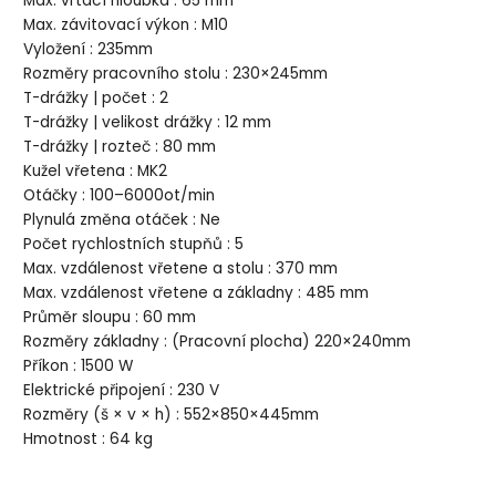
Max. vrtací hloubka : 65 mm
Max. závitovací výkon : M10
Vyložení : 235mm
Rozměry pracovního stolu : 230×245mm
T-drážky | počet : 2
T-drážky | velikost drážky : 12 mm
T-drážky | rozteč : 80 mm
Kužel vřetena : MK2
Otáčky : 100–6000ot/min
Plynulá změna otáček : Ne
Počet rychlostních stupňů : 5
Max. vzdálenost vřetene a stolu : 370 mm
Max. vzdálenost vřetene a základny : 485 mm
Průměr sloupu : 60 mm
Rozměry základny : (Pracovní plocha) 220×240mm
Příkon : 1500 W
Elektrické připojení : 230 V
Rozměry (š × v × h) : 552×850×445mm
Hmotnost : 64 kg