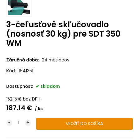
3-čeľusťové skľučovadlo
(nosnosť 30 kg) pre SDT 350
WM
Záručná doba:
24 mesiacov
Kód:
1541351
Dostupnosť:
skladom
152.15
€
bez DPH
187.14
€
ks