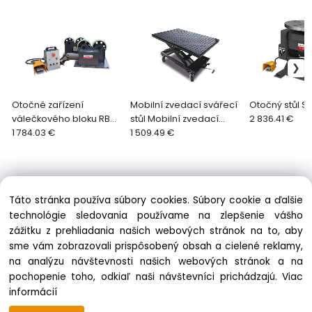
Otočné zařízení
Mobilní zvedací svářecí
Otočný stůl S
válečkového bloku RBD
stůl Mobilní zvedací
2 836.41 €
1200
1 784.03 €
svářecí stůl MWT 16
1 509.49 €
Táto stránka používa súbory cookies. Súbory cookie a ďalšie
technológie sledovania používame na zlepšenie vášho
zážitku z prehliadania našich webových stránok na to, aby
Informácie
sme vám zobrazovali prispôsobený obsah a cielené reklamy,
Obchodné podmienky
na analýzu návštevnosti našich webových stránok a na
Ochrana osobných údajov
pochopenie toho, odkiaľ naši návštevníci prichádzajú.
Viac
Zásady cookies
informácií