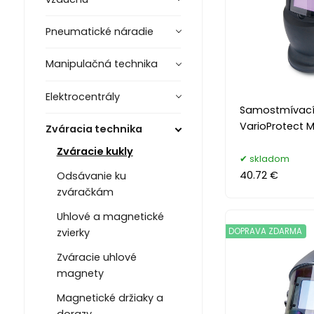
Pneumatické náradie
Manipulačná technika
Elektrocentrály
Samostmívací 
VarioProtect 
Zváracia technika
Zváracie kukly
skladom
40.72 €
Odsávanie ku
zváračkám
Uhlové a magnetické
DOPRAVA ZDARMA
zvierky
Zváracie uhlové
magnety
Magnetické držiaky a