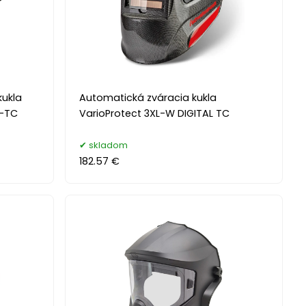
ukla
Automatická zváracia kukla
2-TC
VarioProtect 3XL-W DIGITAL TC
skladom
182.57 €