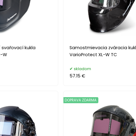
svařovací kukla
Samostmievacia zváracia kuk
M-W
VarioProtect XL-W TC
skladom
57.15 €
DOPRAVA ZDARMA