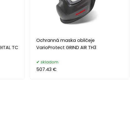
Ochranná maska obličeje
GITAL TC
VarioProtect GRIND AIR TH3
skladom
507.43 €