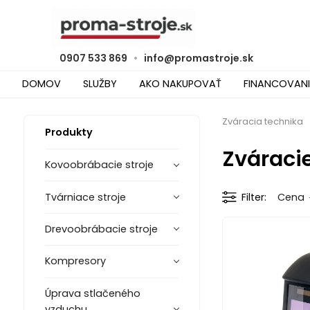
0907 533 869
•
info@promastroje.sk
DOMOV
SLUŽBY
AKO NAKUPOVAŤ
FINANCOVANI
Zváracia technika
Produkty
Zváracie
Kovoobrábacie stroje
Tvárniace stroje
Filter
Cena
Drevoobrábacie stroje
Kompresory
Úprava stlačeného
vzduchu