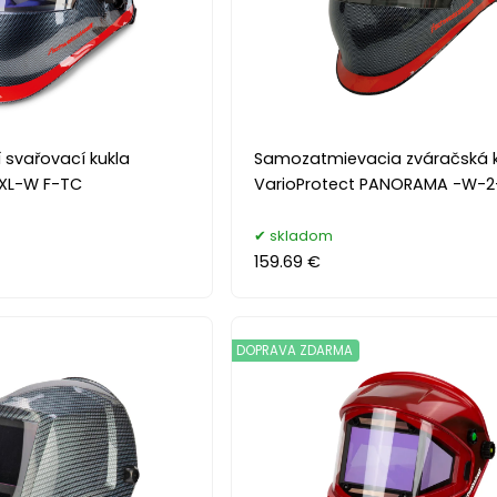
svařovací kukla
Samozatmievacia zváračská k
XXL-W F-TC
VarioProtect PANORAMA -W-
skladom
159.69 €
DOPRAVA ZDARMA