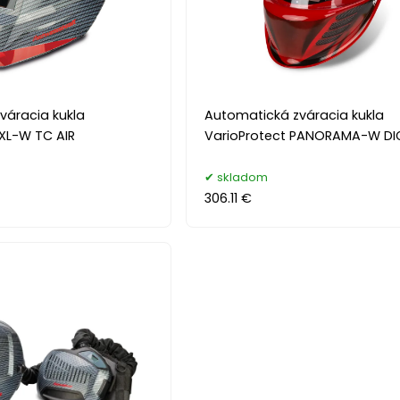
váracia kukla
Automatická zváracia kukla
XXL-W TC AIR
VarioProtect PANORAMA-W DI
skladom
306.11 €