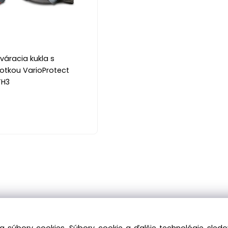
váracia kukla s
notkou VarioProtect
TH3