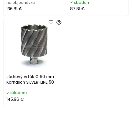
na objednávku
skladom
136.81 €
87.81 €
Jádrový vrták Ø 60 mm
Karnasch SILVER-LINE 50
skladom
145.96 €