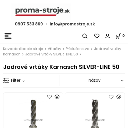
0907 533 869
•
info@promastroje.sk
0
Kovoobrábacie stroje
Vŕtačky
Príslušenstvo
Jadrové vrtáky
Karnasch
Jadrové vrtáky SILVER-LINE 50
Jadrové vrtáky Karnasch SILVER-LINE 50
Filter