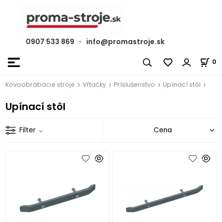
0907 533 869
•
info@promastroje.sk
0
Kovoobrábacie stroje
Vŕtačky
Príslušenstvo
Upínací stôl
Upínací stôl
Filter