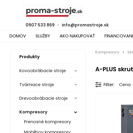
0907 533 869
•
info@promastroje.sk
DOMOV
SLUŽBY
AKO NAKUPOVAŤ
FINANCOVANI
Kompresory
Sk
Produkty
A-PLUS skru
Kovoobrábacie stroje
Tvárniace stroje
Filter
Cena
Drevoobrábacie stroje
Kompresory
Prenosné kompresory
Mobilboy kompresory