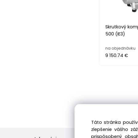
Skrutkový kom
500 (IE3)
na objednávku
9 150.74 €
Táto stránka použív
zlepšenie vášho zá
prispôsobený obsah