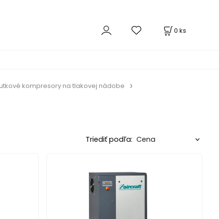
0
ks
rutkové kompresory na tlakovej nádobe
Triediť podľa: