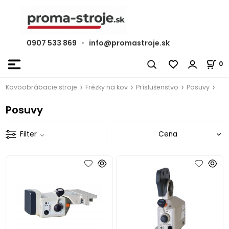
0907 533 869
•
info@promastroje.sk
0
Kovoobrábacie stroje
Frézky na kov
Príslušenstvo
Posuvy
Posuvy
Filter