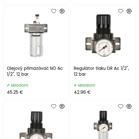
Olejový přimazávač NÖ Ac
Regulátor tlaku DR Ac 1/2",
1/2", 12 bar
12 bar
skladom
skladom
45.25 €
42.96 €