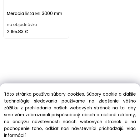
Meracia lišta ML 3000 mm
na objednávku
2 195.83 €
Táto stránka používa súbory cookies. Súbory cookie a ďalšie
technológie sledovania používame na zlepšenie vášho
zážitku z prehliadania našich webových stránok na to, aby
Informácie
sme vám zobrazovali prispôsobený obsah a cielené reklamy,
Obchodné podmienky
na analýzu návštevnosti našich webových stránok a na
Ochrana osobných údajov
pochopenie toho, odkiaľ naši návštevníci prichádzajú.
Viac
Zásady cookies
informácií