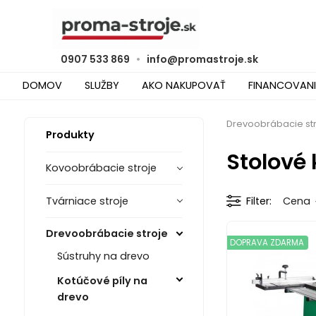
0907 533 869
•
info@promastroje.sk
DOMOV
SLUŽBY
AKO NAKUPOVAŤ
FINANCOVANI
Drevoobrábacie st
Produkty
Stolové 
Kovoobrábacie stroje
Tvárniace stroje
Filter
Cena
Drevoobrábacie stroje
DOPRAVA ZDARMA
Sústruhy na drevo
Kotúčové píly na
drevo