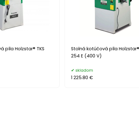
á píla Holzstar® TKS
Stolná kotúčová píla Holzstar
254 E (400 V)
skladom
1 225.80 €