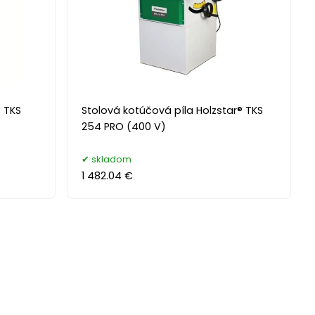
® TKS
Stolová kotúčová píla Holzstar® TKS
254 PRO (400 V)
skladom
1 482.04 €