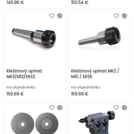
145.96 €
150.54 €
Kleštinový upínač
Kleštinový upínač MK2 /
MK3/M12/ER32
M10 / ER25
na objednávku
na objednávku
159.69 €
159.69 €