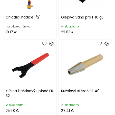
Chladící hadice 1/2"
Olejová vana pro F 10 gL
na objednávku
skladom
19.17 €
22.83 €
Klíč na kleštinový upínač ER
Kuželový stěrač BT 40
32
skladom
skladom
25.58 €
27.41 €