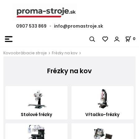
0907 533 869
•
info@promastroje.sk
0
Kovoobrábacie stroje
Frézky na kov
Frézky na kov
Stolové frézky
Vŕtačko-frézky