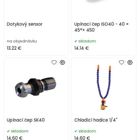
Dotykový sensor
Upínací čep ISO40 - 40 ×
45°× 450
na objednávku
skladom
13.22 €
14.14 €
Upínací čep SK40
Chladící hadice 1/4"
skladom
skladom
14.60 €
14.60 €