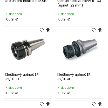
Stojan pro nástroje ISO40
Upínač nožové hlavy BT 30
(upnutí 22 mm)
skladom
skladom
100.21 €
100.21 €
Kleštinový upínač ER
Kleštinový upínač ER
32/BT30
32/BT40
skladom
skladom
100.21 €
100.21 €