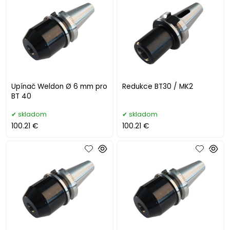
Upínač Weldon Ø 6 mm pro
Redukce BT30 / MK2
BT 40
skladom
skladom
100.21 €
100.21 €