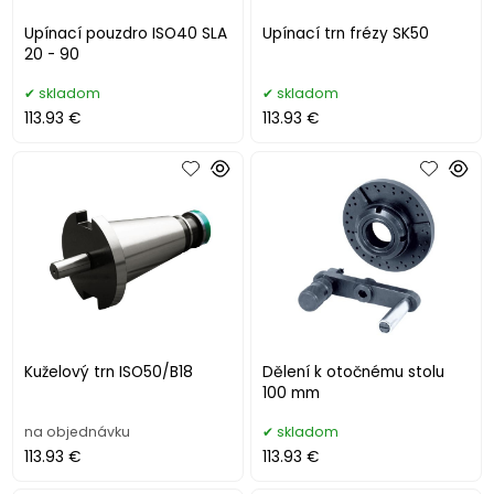
Upínací pouzdro ISO40 SLA
Upínací trn frézy SK50
20 - 90
skladom
skladom
113.93 €
113.93 €
Kuželový trn ISO50/B18
Dělení k otočnému stolu
100 mm
na objednávku
skladom
113.93 €
113.93 €