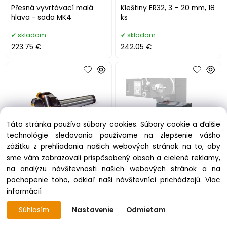
Přesná vyvrtávací malá
Kleštiny ER32, 3 – 20 mm, 18
hlava - sada MK4
ks
skladom
skladom
223.75 €
242.05 €
Táto stránka používa súbory cookies. Súbory cookie a ďalšie
technológie sledovania používame na zlepšenie vášho
zážitku z prehliadania našich webových stránok na to, aby
sme vám zobrazovali prispôsobený obsah a cielené reklamy,
Frézovací hlava MK2
Pracovní stůl pro
na analýzu návštevnosti našich webových stránok a na
horizontální frézování
pochopenie toho, odkiaľ naši návštevníci prichádzajú.
Viac
skladom
na objednávku
informácií
260.35 €
260.35 €
Súhlasím
Nastavenie
Odmietam