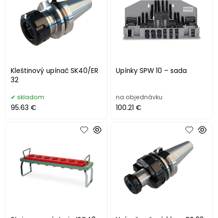
Kleštinový upínač SK40/ER
Upínky SPW 10 – sada
32
skladom
na objednávku
95.63 €
100.21 €