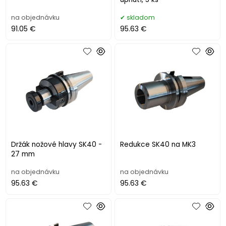
na objednávku
skladom
91.05 €
95.63 €
Držák nožové hlavy SK40 -
Redukce SK40 na MK3
27 mm
na objednávku
na objednávku
95.63 €
95.63 €