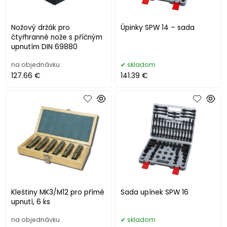
Nožový držák pro
Úpinky SPW 14 – sada
čtyřhranné nože s příčným
upnutím DIN 69880
na objednávku
skladom
127.66 €
141.39 €
Kleštiny MK3/M12 pro přímé
Sada upínek SPW 16
upnutí, 6 ks
na objednávku
skladom