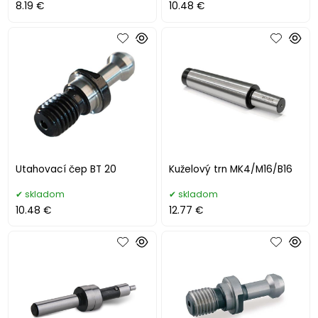
8.19 €
10.48 €
Utahovací čep BT 20
Kuželový trn MK4/M16/B16
skladom
skladom
10.48 €
12.77 €