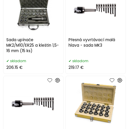
Sada upínače
Přesná vyvrtávací malá
MK2/M10/ER25 a kleštin 1,5-
hlava - sada MK3
16 mm (15 ks)
skladom
skladom
206.15 €
219.17 €