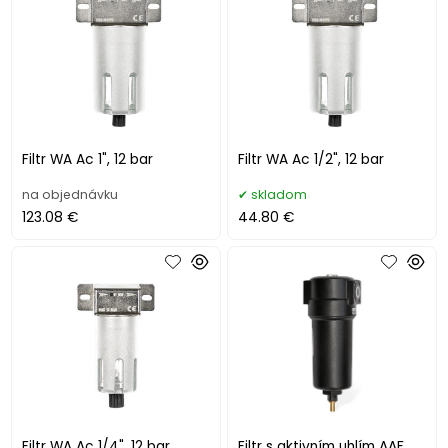
Filtr WA Ac 1", 12 bar
Filtr WA Ac 1/2", 12 bar
na objednávku
skladom
123.08 €
44.80 €
Filtr WA Ac 1/4", 12 bar
Filtr s aktivním uhlím AAF