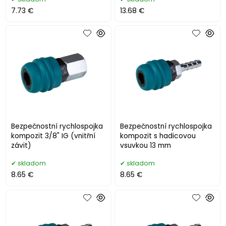
7.73 €
13.68 €
Bezpečnostní rychlospojka
Bezpečnostní rychlospojka
kompozit 3/8" IG (vnitřní
kompozit s hadicovou
závit)
vsuvkou 13 mm
skladom
skladom
8.65 €
8.65 €