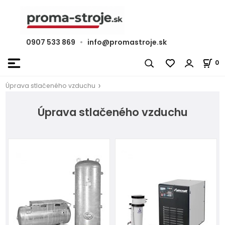
0907 533 869
•
info@promastroje.sk
0
Úprava stlačeného vzduchu
Úprava stlačeného vzduchu