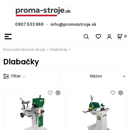
0907 533 869
•
info@promastroje.sk
0
Drevoobrábacie stroje
Dlabačky
Dlabačky
Filter