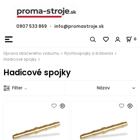
0907 533 869
•
info@promastroje.sk
0
Úprava stlačeného vzduchu
Rýchlospojky a šróbenia
Hadicové spojky
Hadicové spojky
Filter