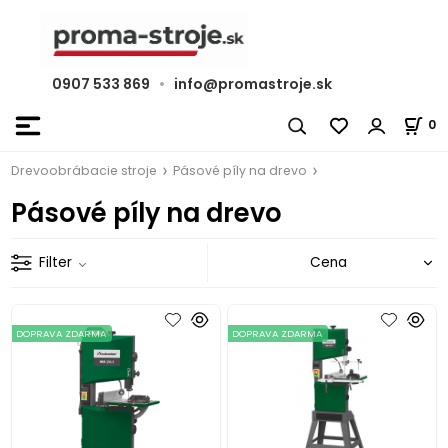
0907 533 869
•
info@promastroje.sk
0
Drevoobrábacie stroje
Pásové píly na drevo
Pásové píly na drevo
Filter
DOPRAVA ZDARMA
DOPRAVA ZDARMA