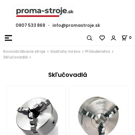
0907 533 869
•
info@promastroje.sk
0
Kovoobrábacie stroje
Sústruhy na kov
Príslušenstvo
Skľučovadlá
Skľučovadlá