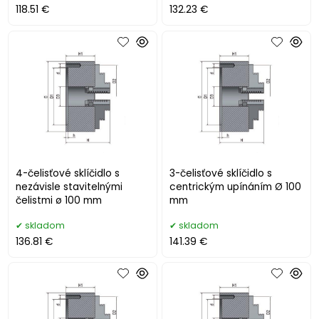
118.51 €
132.23 €
4-čelisťové sklíčidlo s
3-čelisťové sklíčidlo s
nezávisle stavitelnými
centrickým upínáním Ø 100
čelistmi ø 100 mm
mm
skladom
skladom
136.81 €
141.39 €