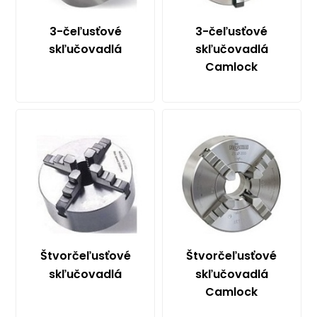
3-čeľusťové
3-čeľusťové
skľučovadlá
skľučovadlá
Camlock
Štvorčeľusťové
Štvorčeľusťové
skľučovadlá
skľučovadlá
Camlock