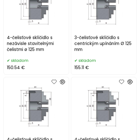
4-čelisťové sklíčidlo s
3-čelisťové sklíčidlo s
nezávisle stavitelnými
centrickým upínáním Ø 125
čelistmi ø 125 mm
mm
skladom
skladom
150.54 €
155.11 €
4-čelisťové sklíčidlo s
4-čelisťové sklíčidlo s