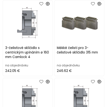
3-čelisťové sklíčidlo s
Měkké čelisti pro 3-
centrickým upínáním ø 160
čelisťové sklíčidlo 315 mm
mm Camlock 4
na objednávku
na objednávku
242.05 €
246.62 €