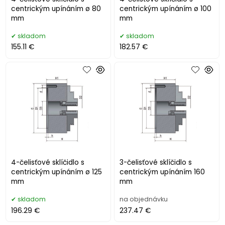
centrickým upínáním ø 80
centrickým upínáním ø 100
mm
mm
skladom
skladom
155.11 €
182.57 €
4-čelisťové sklíčidlo s
3-čelisťové sklíčidlo s
centrickým upínáním ø 125
centrickým upínáním 160
mm
mm
skladom
na objednávku
196.29 €
237.47 €