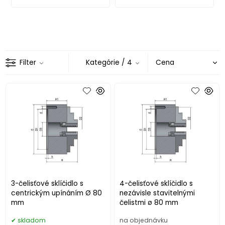
Filter
Kategórie
/ 4
3-čelisťové sklíčidlo s
4-čelisťové sklíčidlo s
centrickým upínáním Ø 80
nezávisle stavitelnými
mm
čelistmi ø 80 mm
skladom
na objednávku