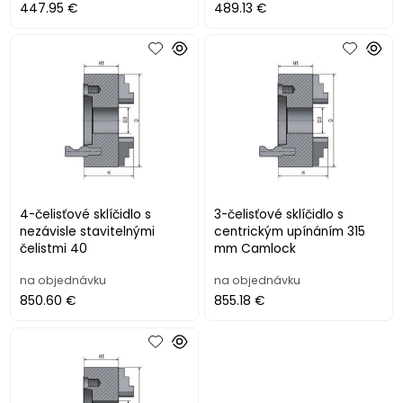
447.95 €
489.13 €
4-čelisťové sklíčidlo s
3-čelisťové sklíčidlo s
nezávisle stavitelnými
centrickým upínáním 315
čelistmi 40
mm Camlock
na objednávku
na objednávku
850.60 €
855.18 €