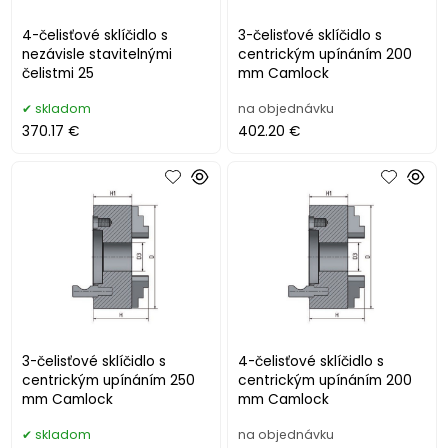
4-čelisťové sklíčidlo s
3-čelisťové sklíčidlo s
nezávisle stavitelnými
centrickým upínáním 200
čelistmi 25
mm Camlock
skladom
na objednávku
370.17 €
402.20 €
3-čelisťové sklíčidlo s
4-čelisťové sklíčidlo s
centrickým upínáním 250
centrickým upínáním 200
mm Camlock
mm Camlock
skladom
na objednávku