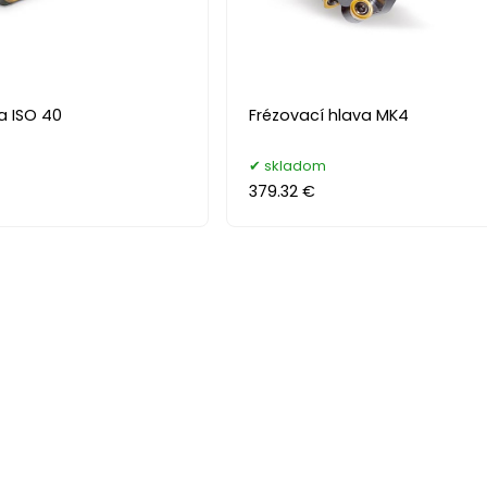
a ISO 40
Frézovací hlava MK4
skladom
379.32 €