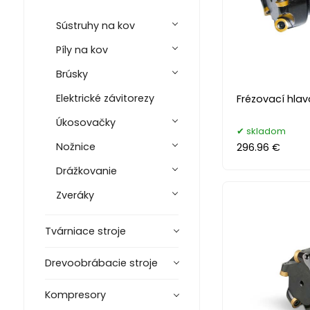
Sústruhy na kov
Píly na kov
Brúsky
Elektrické závitorezy
Frézovací hla
Úkosovačky
skladom
Nožnice
296.96 €
Drážkovanie
Zveráky
Tvárniace stroje
Drevoobrábacie stroje
Kompresory