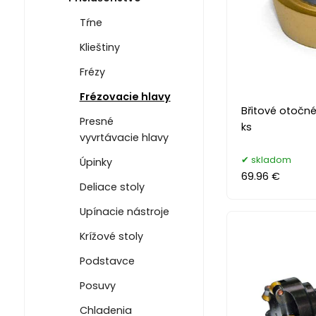
Tŕne
Klieštiny
Frézy
Frézovacie hlavy
Břitové otočné
Presné
ks
vyvrtávacie hlavy
skladom
Úpinky
69.96 €
Deliace stoly
Upínacie nástroje
Krížové stoly
Podstavce
Posuvy
Chladenia