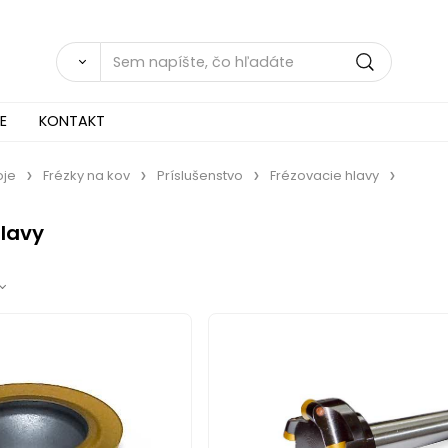
E
KONTAKT
oje
Frézky na kov
Príslušenstvo
Frézovacie hlavy
hlavy