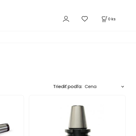
0
ks
Triediť podľa: