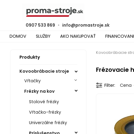
0907 533 869
•
info@promastroje.sk
DOMOV
SLUŽBY
AKO NAKUPOVAŤ
FINANCOVANI
Kovoobrábacie str
Produkty
Frézovacie 
Kovoobrábacie stroje
Vŕtačky
Filter
Cena
Frézky na kov
Stolové frézky
Vŕtačko-frézky
Univerzálne frézky
Príslušenstvo