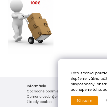
Táto stránka použív
zlepšenie vášho zá
prispôsobený obsah
Informácie
pochopenie toho, odk
Obchodné podmienky
Ochrana osobných údajov
Súhlasím
Zásady cookies