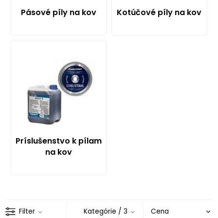
Pásové píly na kov
Kotúčové píly na kov
Príslušenstvo k pílam
na kov
Filter
Kategórie
/ 3