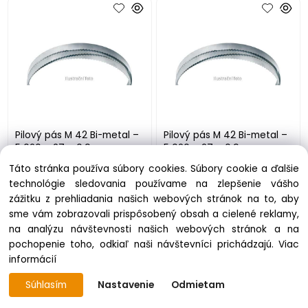
Pilový pás M 42 Bi-metal –
Pilový pás M 42 Bi-metal –
5 020 × 27 × 0,9 mm
5 020 × 27 × 0,9 mm
(6/10“)
(08/12“)
Táto stránka používa súbory cookies. Súbory cookie a ďalšie
technológie sledovania používame na zlepšenie vášho
na objednávku
na objednávku
zážitku z prehliadania našich webových stránok na to, aby
54.86 €
54.86 €
sme vám zobrazovali prispôsobený obsah a cielené reklamy,
na analýzu návštevnosti našich webových stránok a na
pochopenie toho, odkiaľ naši návštevníci prichádzajú.
Viac
informácií
Súhlasím
Nastavenie
Odmietam