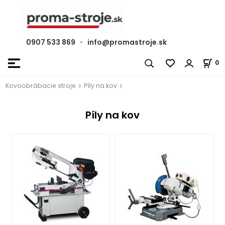
0907 533 869
•
info@promastroje.sk
0
Kovoobrábacie stroje
Píly na kov
Píly na kov