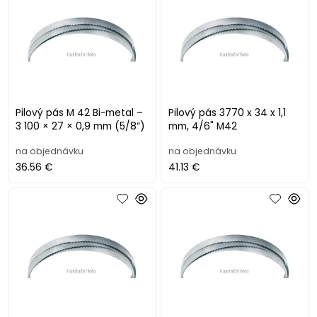
Pilový pás M 42 Bi-metal –
Pilový pás 3770 x 34 x 1,1
3 100 × 27 × 0,9 mm (5/8“)
mm, 4/6" M42
na objednávku
na objednávku
36.56 €
41.13 €