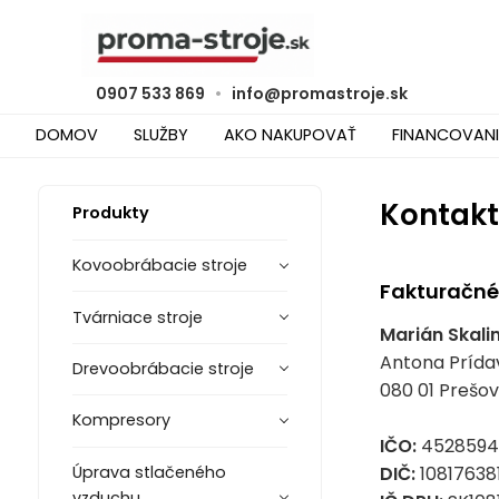
0907 533 869
•
info@promastroje.sk
DOMOV
SLUŽBY
AKO NAKUPOVAŤ
FINANCOVANI
Kontakt
Produkty
Kovoobrábacie stroje
Fakturačné 
Tvárniace stroje
Marián Skali
Antona Prída
Drevoobrábacie stroje
080 01 Prešov
Kompresory
IČO:
4528594
DIČ:
10817638
Úprava stlačeného
vzduchu