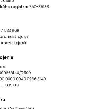
1763815
kého registra:
750-35188
07 533 869
promastroje.sk
oma-stroje.sk
ojenie
.s.
09663140/7500
00 0000 0040 0966 3140
CEKOSKBX
oru
I pre Prešovský kraj