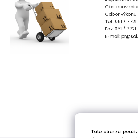
Obrancov mier
Odbor výkonu
Tel.: 051 / 772
Fax: 051 / 7721
E-mail:
pr@soi.
Táto stránka použív