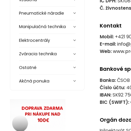
IČ DPH:
SK108
Č. živnostens
Pneumatické náradie
Kontakt
Manipulačná technika
Mobil:
+421 9
Elektrocentrály
E-mail:
info@
Web:
www.pr
Zváracia technika
Ostatné
Bankové sp
Banka:
ČSOB a
Akčná ponuka
Číslo účtu:
40
IBAN:
SK92 75
BIC (SWIFT):
Orgán doz
Inšpektorát SO