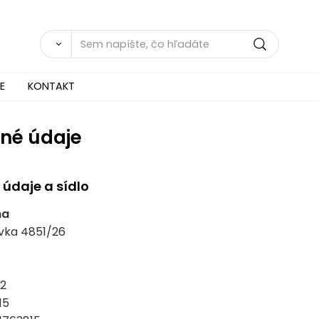
E
KONTAKT
né údaje
údaje a sídlo
na
vka 4851/26
2
15