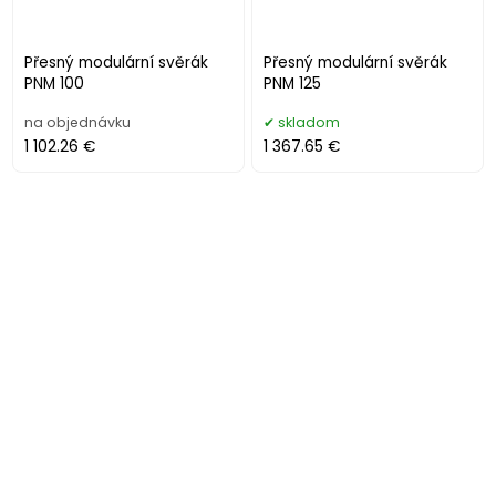
Přesný modulární svěrák
Přesný modulární svěrák
PNM 100
PNM 125
na objednávku
skladom
1 102.26 €
1 367.65 €