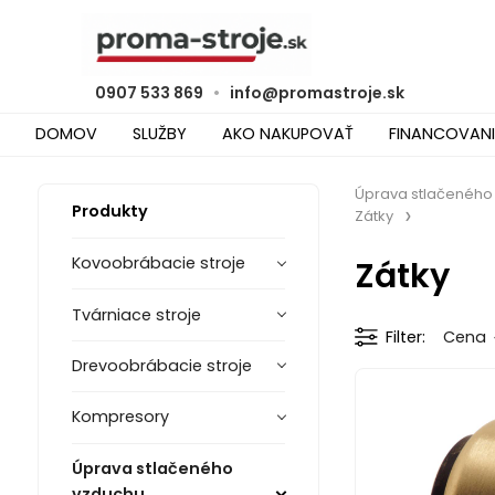
0907 533 869
•
info@promastroje.sk
DOMOV
SLUŽBY
AKO NAKUPOVAŤ
FINANCOVANI
Úprava stlačeného
Produkty
Zátky
Zátky
Kovoobrábacie stroje
Tvárniace stroje
Filter
Cena
Drevoobrábacie stroje
Kompresory
Úprava stlačeného
vzduchu