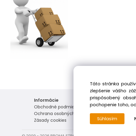
Táto stránka použív
zlepšenie vášho zá
prispôsobený obsah
Informácie
pochopenie toho, odk
Obchodné podmienky
Ochrana osobných údajov
Súhlasím
Zásady cookies
© 2009 - 2026 PROMA STROJE – Všetky práva vyhradené