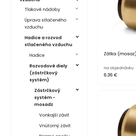
Tlakové nádoby
Úprava stlačeného
vzduchu
Hadice a rozvod
stlačeného vzduchu
Zátka (mosaz)
Hadice
Rozvodové diely
na objednávku
(zástrčkový
6.36 €
systém)
Zástrčkový
systém -
mosadz
Vonkajší závit
Vnútorný závit