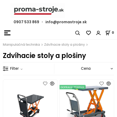
0907 533 869
•
info@promastroje.sk
0
Manipulačná technika
Zdvíhacie stoly a plošiny
Zdvíhacie stoly a plošiny
Filter
DOPRAVA ZDARMA