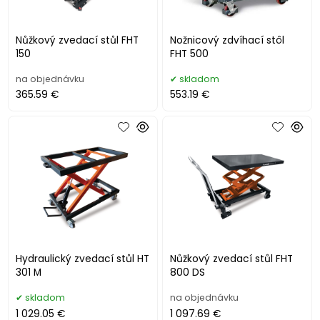
Nůžkový zvedací stůl FHT
Nožnicový zdvíhací stôl
150
FHT 500
na objednávku
skladom
365.59 €
553.19 €
Hydraulický zvedací stůl HT
Nůžkový zvedací stůl FHT
301 M
800 DS
skladom
na objednávku
1 029.05 €
1 097.69 €