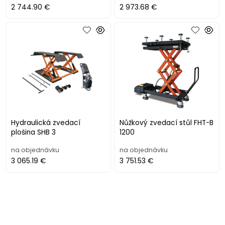
2 744.90 €
2 973.68 €
Hydraulická zvedací
Nůžkový zvedací stůl FHT-B
plošina SHB 3
1200
na objednávku
na objednávku
3 065.19 €
3 751.53 €