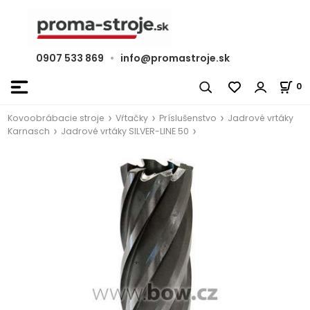
0907 533 869
•
info@promastroje.sk
0
Kovoobrábacie stroje
Vŕtačky
Príslušenstvo
Jadrové vrtáky
Karnasch
Jadrové vrtáky SILVER-LINE 50