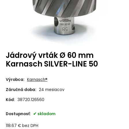
Jádrový vrták Ø 60 mm
Karnasch SILVER-LINE 50
Výrobca:
Karnasch®
Záručná doba:
24 mesiacov
Kód:
38720.126560
Dostupnosť:
skladom
118.67
€
bez DPH