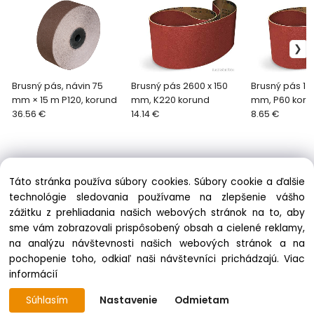
Brusný pás, návin 75
Brusný pás 2600 x 150
Brusný pás 1 2
mm × 15 m P120, korund
mm, K220 korund
mm, P60 koru
36.56 €
14.14 €
8.65 €
Táto stránka používa súbory cookies. Súbory cookie a ďalšie
technológie sledovania používame na zlepšenie vášho
zážitku z prehliadania našich webových stránok na to, aby
Informácie
sme vám zobrazovali prispôsobený obsah a cielené reklamy,
Obchodné podmienky
na analýzu návštevnosti našich webových stránok a na
Ochrana osobných údajov
pochopenie toho, odkiaľ naši návštevníci prichádzajú.
Viac
Zásady cookies
informácií
Súhlasím
Nastavenie
Odmietam
© 2009 - 2026 PROMA STROJE – Všetky práva vyhradené