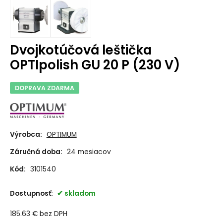
Dvojkotúčová leštička
OPTIpolish GU 20 P (230 V)
DOPRAVA ZDARMA
Výrobca:
OPTIMUM
Záručná doba:
24 mesiacov
Kód:
3101540
Dostupnosť:
skladom
185.63
€
bez DPH