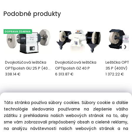
Podobné produkty
DOPRAVA ZDARMA
Dvojkotúčová leštička
Dvojkotúčová leštička
Leštička OPTI
OPTIpolish GU 25 P (400
OPTIpolish GZ 40 P
35 P (400V)
V)
338.14 €
6 313.87 €
1 372.22 €
Táto stránka používa súbory cookies. Súbory cookie a ďalšie
technológie sledovania používame na zlepšenie vášho
zážitku z prehliadania našich webových stránok na to, aby
Informácie
sme vám zobrazovali prispôsobený obsah a cielené reklamy,
Obchodné podmienky
na analýzu návštevnosti našich webových stránok a na