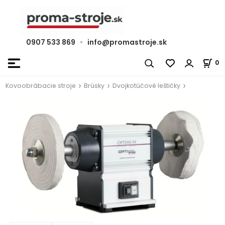
0907 533 869
•
info@promastroje.sk
0
Kovoobrábacie stroje
Brúsky
Dvojkotúčové leštičky