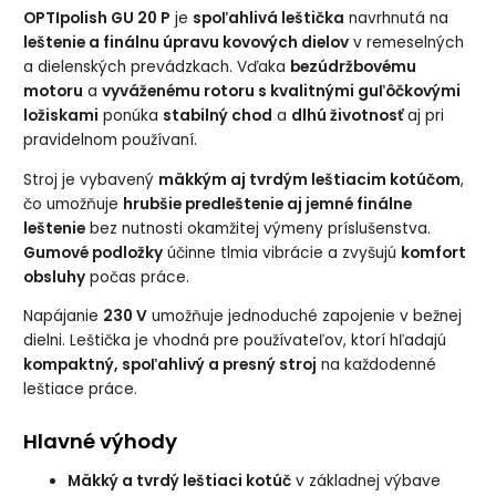
OPTIpolish GU 20 P
je
spoľahlivá leštička
navrhnutá na
leštenie a finálnu úpravu kovových dielov
v remeselných
a dielenských prevádzkach. Vďaka
bezúdržbovému
motoru
a
vyváženému rotoru s kvalitnými guľôčkovými
ložiskami
ponúka
stabilný chod
a
dlhú životnosť
aj pri
pravidelnom používaní.
Stroj je vybavený
mäkkým aj tvrdým leštiacim kotúčom
,
čo umožňuje
hrubšie predleštenie aj jemné finálne
leštenie
bez nutnosti okamžitej výmeny príslušenstva.
Gumové podložky
účinne tlmia vibrácie a zvyšujú
komfort
obsluhy
počas práce.
Napájanie
230 V
umožňuje jednoduché zapojenie v bežnej
dielni. Leštička je vhodná pre používateľov, ktorí hľadajú
kompaktný, spoľahlivý a presný stroj
na každodenné
leštiace práce.
Hlavné výhody
Mäkký a tvrdý leštiaci kotúč
v základnej výbave