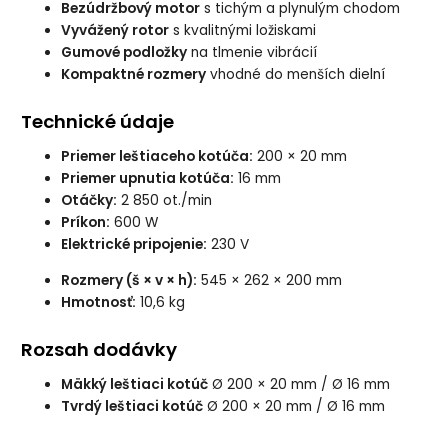
Bezúdržbový motor
s tichým a plynulým chodom
Vyvážený rotor
s kvalitnými ložiskami
Gumové podložky
na tlmenie vibrácií
Kompaktné rozmery
vhodné do menších dielní
Technické údaje
Priemer leštiaceho kotúča:
200 × 20 mm
Priemer upnutia kotúča:
16 mm
Otáčky:
2 850 ot./min
Príkon:
600 W
Elektrické pripojenie:
230 V
Rozmery (š × v × h):
545 × 262 × 200 mm
Hmotnosť:
10,6 kg
Rozsah dodávky
Mäkký leštiaci kotúč
Ø 200 × 20 mm / Ø 16 mm
Tvrdý leštiaci kotúč
Ø 200 × 20 mm / Ø 16 mm