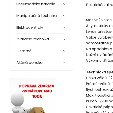
Pneumatické náradie
Elektrická zak
Manipulačná technika
Masivní, velice 
Asymetricky n
Elektrocentrály
Lehce přestavi
Válce vyrobeny
Zváracia technika
Samostatně pře
Na spodním a z
Ostatné
Nožní ovládání
Výkonný třífáz
Akčná ponuka
Technická špe
Délka válců : 
Průměr válců :
Rychlost zakru
Max. tloušťka
Příkon : 2200 W
Elektrické připo
Rozměry (š × 