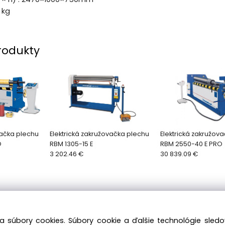
 kg
rodukty
vačka plechu
Elektrická zakružovačka plechu
Elektrická zakružov
O
RBM 1305-15 E
RBM 2550-40 E PRO
3 202.46 €
30 839.09 €
a súbory cookies. Súbory cookie a ďalšie technológie sle