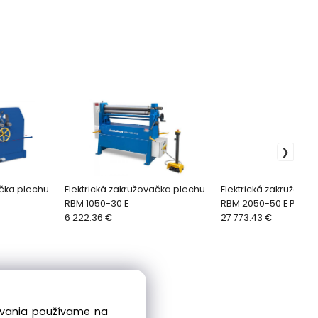
ačka plechu
Elektrická zakružovačka plechu
Elektrická zakružova
RBM 1050-30 E
RBM 2050-50 E PRO
6 222.36 €
27 773.43 €
dovania používame na