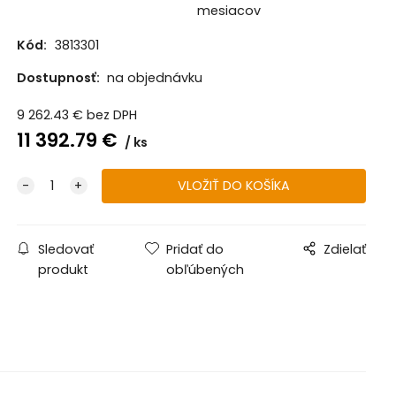
mesiacov
Kód:
3813301
Dostupnosť:
na objednávku
9 262.43
€
bez DPH
11 392.79
€
ks
Sledovať
Pridať do
Zdielať
produkt
obľúbených