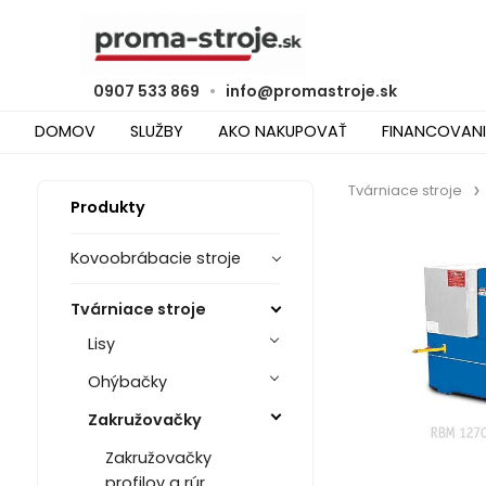
0907 533 869
•
info@promastroje.sk
DOMOV
SLUŽBY
AKO NAKUPOVAŤ
FINANCOVANI
Tvárniace stroje
Produkty
Kovoobrábacie stroje
Tvárniace stroje
Lisy
Ohýbačky
Zakružovačky
Zakružovačky
profilov a rúr