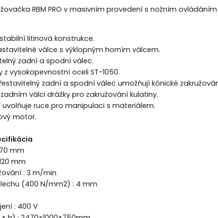
ružovačka RBM PRO v masivním provedení s nožním ovládáním 
stabilní litinová konstrukce.
astavitelné válce s výklopným horním válcem.
telný zadní a spodní válec.
 z vysokopevnostní oceli ST-1050.
stavitelný zadní a spodní válec umožňují kónické zakružován
adním válci drážky pro zakružování kulatiny.
 uvolňuje ruce pro manipulaci s materiálem.
ový motor.
cifikácia
1270 mm
 120 mm
žování : 3 m/min
 plechu (400 N/mm2) : 4 mm
jení : 400 V
v × h) : 2470×1000×750mm