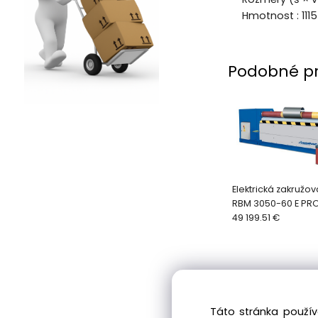
Hmotnost : 1115
Podobné p
Elektrická zakružo
RBM 3050-60 E PR
49 199.51 €
Táto stránka použív