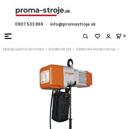
0907 533 869
•
info@promastroje.sk
0
Manipulačná technika
Kladkostroje
Elektrické kladkostroje