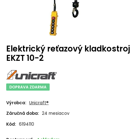
Elektrický reťazový kladkostroj
EKZT 10-2
DOPRAVA ZDARMA
Výrobca:
Unicraft®
Záručná doba:
24 mesiacov
Kód:
6194110