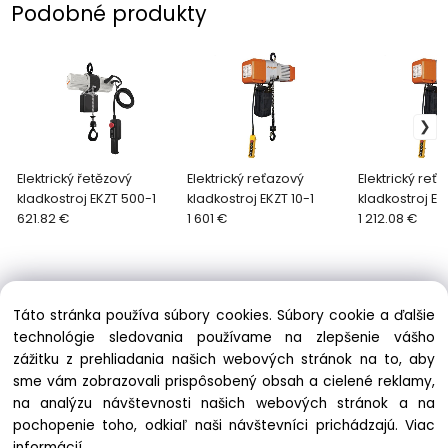
Podobné produkty
Elektrický řetězový
Elektrický reťazový
Elektrický reť
kladkostroj EKZT 500-1
kladkostroj EKZT 10-1
kladkostroj EK
621.82 €
1 601 €
1 212.08 €
Táto stránka používa súbory cookies. Súbory cookie a ďalšie
technológie sledovania používame na zlepšenie vášho
zážitku z prehliadania našich webových stránok na to, aby
Informácie
sme vám zobrazovali prispôsobený obsah a cielené reklamy,
Obchodné podmienky
na analýzu návštevnosti našich webových stránok a na
Ochrana osobných údajov
pochopenie toho, odkiaľ naši návštevníci prichádzajú.
Viac
Zásady cookies
informácií