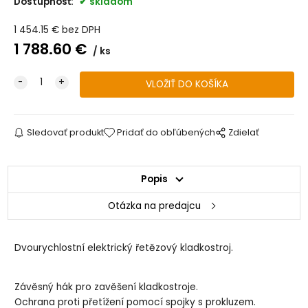
Dostupnosť:
skladom
1 454.15
€
bez DPH
1 788.60
€
ks
Sledovať produkt
Pridať do obľúbených
Zdielať
Popis
Otázka na predajcu
Dvourychlostní elektrický řetězový kladkostroj.
Závěsný hák pro zavěšení kladkostroje.
Ochrana proti přetížení pomocí spojky s prokluzem.