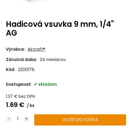
Hadicová vsuvka 9 mm, 1/4"
AG
Výrobca:
Aircraft®
Záručná doba:
24 mesiacov
Kód:
2200176
Dostupnosť:
skladom
1.37
€
bez DPH
1.69
€
ks