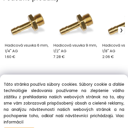
Hadicová vsuvka 6 mm,
Hadicová vsuvka 9 mm,
Hadicová vsu
1/4" AG
1/2" AG
1/8" AG
1.60 €
7.28 €
2.06 €
Táto stránka používa súbory cookies. Súbory cookie a ďalšie
technológie sledovania používame na zlepšenie vášho
zážitku z prehliadania našich webových stránok na to, aby
Informácie
sme vám zobrazovali prispôsobený obsah a cielené reklamy,
Obchodné podmienky
na analýzu návštevnosti našich webových stránok a na
Ochrana osobných údajov
pochopenie toho, odkiaľ naši návštevníci prichádzajú.
Viac
Zásady cookies
informácií