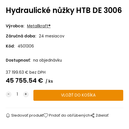
Hydraulické nůžky HTB DE 3006
Výrobca:
Metallkraft®
Záručná doba:
24 mesiacov
Kód:
4501306
Dostupnosť:
na objednávku
37 199.63
€
bez DPH
45 755.54
€
ks
Sledovať produkt
Pridať do obľúbených
Zdielať