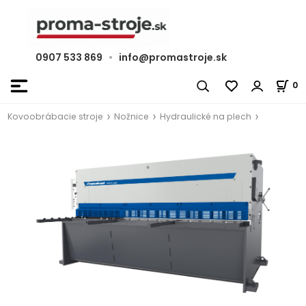
0907 533 869
•
info@promastroje.sk
0
Kovoobrábacie stroje
Nožnice
Hydraulické na plech