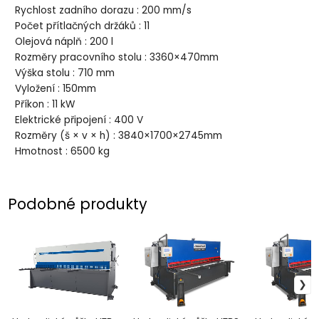
Rychlost zadního dorazu : 200 mm/s
Počet přítlačných držáků : 11
Olejová náplň : 200 l
Rozměry pracovního stolu : 3360×470mm
Výška stolu : 710 mm
Vyložení : 150mm
Příkon : 11 kW
Elektrické připojení : 400 V
Rozměry (š × v × h) : 3840×1700×2745mm
Hmotnost : 6500 kg
Podobné produkty