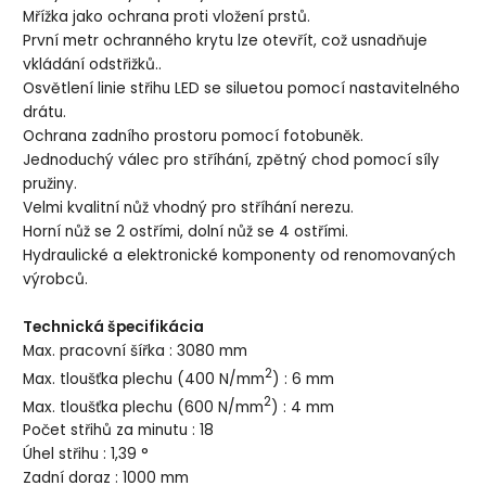
Mřížka jako ochrana proti vložení prstů.
První metr ochranného krytu lze otevřít, což usnadňuje
vkládání odstřižků..
Osvětlení linie střihu LED se siluetou pomocí nastavitelného
drátu.
Ochrana zadního prostoru pomocí fotobuněk.
Jednoduchý válec pro stříhání, zpětný chod pomocí síly
pružiny.
Velmi kvalitní nůž vhodný pro stříhání nerezu.
Horní nůž se 2 ostřími, dolní nůž se 4 ostřími.
Hydraulické a elektronické komponenty od renomovaných
výrobců.
Technická špecifikácia
Max. pracovní šířka : 3080 mm
2
Max. tloušťka plechu (400 N/mm
) : 6 mm
2
Max. tloušťka plechu (600 N/mm
) : 4 mm
Počet střihů za minutu : 18
Úhel střihu : 1,39 °
Zadní doraz : 1000 mm