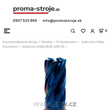
0907 533 869
•
info@promastroje.sk
0
Kovoobrábacie stroje
Vŕtačky
Príslušenstvo
Jadrové vrtáky
Karnasch
Jadrové vrtáky BLUE-LINE 30