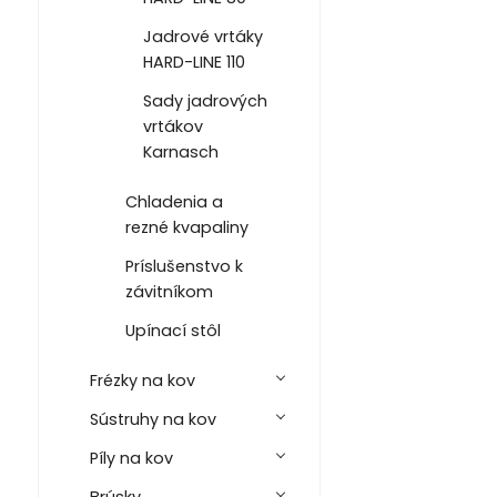
Jadrové vrtáky
HARD-LINE 110
Sady jadrových
vrtákov
Karnasch
Chladenia a
rezné kvapaliny
Príslušenstvo k
závitníkom
Upínací stôl
Frézky na kov
Sústruhy na kov
Píly na kov