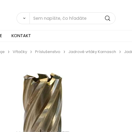
E
KONTAKT
oje
Vŕtačky
Príslušenstvo
Jadrové vrtáky Karnasch
Jad