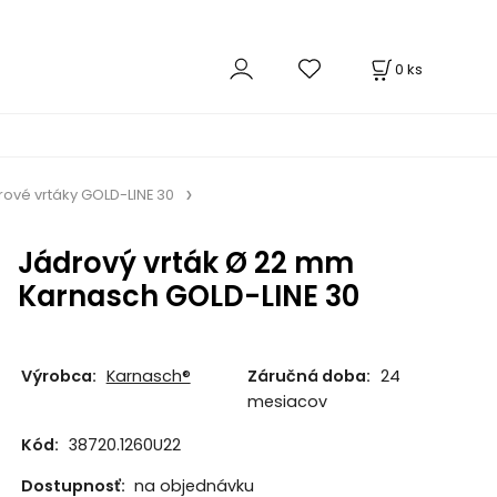
0
ks
rové vrtáky GOLD-LINE 30
Jádrový vrták Ø 22 mm
Karnasch GOLD-LINE 30
Výrobca:
Karnasch®
Záručná doba:
24
mesiacov
Kód:
38720.1260U22
Dostupnosť:
na objednávku