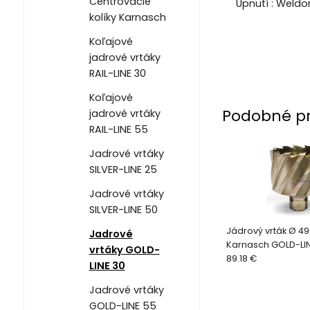
Centrovacie
Upnutí : Weld
kolíky Karnasch
Koľajové
jadrové vrtáky
RAIL-LINE 30
Koľajové
Podobné p
jadrové vrtáky
RAIL-LINE 55
Jadrové vrtáky
SILVER-LINE 25
Jadrové vrtáky
SILVER-LINE 50
Jádrový vrták Ø 4
Jadrové
Karnasch GOLD-LIN
vrtáky GOLD-
89.18 €
LINE 30
Jadrové vrtáky
GOLD-LINE 55