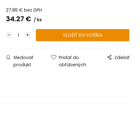
27.86
€
bez DPH
34.27
€
ks
Sledovať
Pridať do
Zdielať
produkt
obľúbených