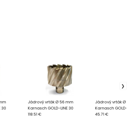
 mm
Jádrový vrták Ø 56 mm
Jádrový vrták Ø 33 
 30
Karnasch GOLD-LINE 30
Karnasch GOLD-LINE 
118.51 €
45.71 €