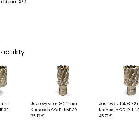
on 19 mm 3/4
rodukty
9 mm
Jádrový vrták Ø 24 mm
Jádrový vrták Ø 32
E 30
Karnasch GOLD-LINE 30
Karnasch GOLD-LINE
35.19 €
45.71 €