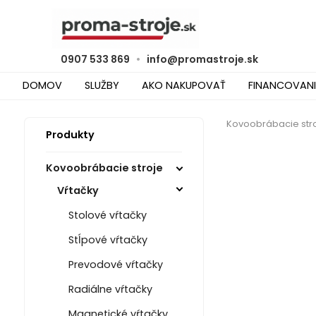
0907 533 869
•
info@promastroje.sk
DOMOV
SLUŽBY
AKO NAKUPOVAŤ
FINANCOVANI
Kovoobrábacie str
Produkty
Kovoobrábacie stroje
Vŕtačky
Stolové vŕtačky
Stĺpové vŕtačky
Prevodové vŕtačky
Radiálne vŕtačky
Magnetické vŕtačky