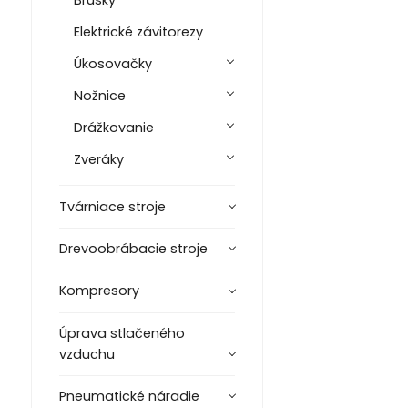
Brúsky
Elektrické závitorezy
Úkosovačky
Nožnice
Drážkovanie
Zveráky
Tvárniace stroje
Drevoobrábacie stroje
Kompresory
Úprava stlačeného
vzduchu
Pneumatické náradie