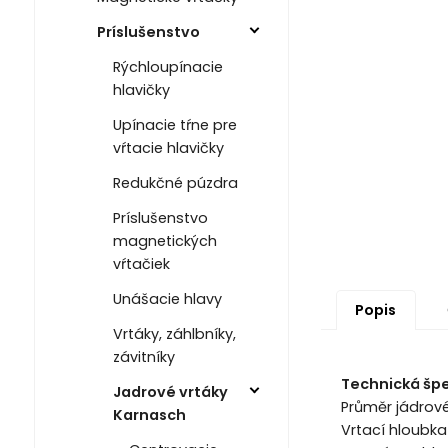
Príslušenstvo
Rýchloupínacie
hlavičky
Upínacie tŕne pre
vŕtacie hlavičky
Redukčné púzdra
Príslušenstvo
magnetických
vŕtačiek
Unášacie hlavy
Popis
Vrtáky, záhlbníky,
závitníky
Technická špe
Jadrové vrtáky
Průměr jádrov
Karnasch
Vrtací hloubk