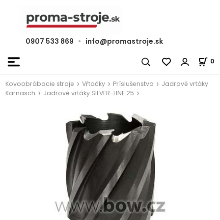
0907 533 869
•
info@promastroje.sk
0
Kovoobrábacie stroje
Vŕtačky
Príslušenstvo
Jadrové vrtáky
Karnasch
Jadrové vrtáky SILVER-LINE 25