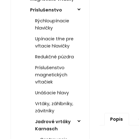
Príslušenstvo
Rýchloupínacie
hlavičky
Upínacie tŕne pre
vŕtacie hlavičky
Redukčné púzdra
Príslušenstvo
magnetických
vŕtačiek
Unášacie hlavy
Vrtáky, záhlbníky,
závitníky
Popis
Jadrové vrtáky
Karnasch