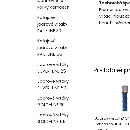
Centrovacie
Technická špe
kolíky Karnasch
Průměr jádrov
Vrtací hloubk
Koľajové
Upnutí : Weld
jadrové vrtáky
RAIL-LINE 30
Koľajové
jadrové vrtáky
RAIL-LINE 55
Jadrové vrtáky
Podobné p
SILVER-LINE 25
Jadrové vrtáky
SILVER-LINE 50
Jadrové vrtáky
GOLD-LINE 30
Jadrové vrtáky
Jádrový vrták Ø 3
GOLD-LINE 55
Karnasch BLUE-LIN
73.62 €