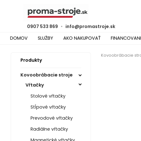
0907 533 869
•
info@promastroje.sk
DOMOV
SLUŽBY
AKO NAKUPOVAŤ
FINANCOVANI
Kovoobrábacie str
Produkty
Kovoobrábacie stroje
Vŕtačky
Stolové vŕtačky
Stĺpové vŕtačky
Prevodové vŕtačky
Radiálne vŕtačky
Magnetické vŕtačky