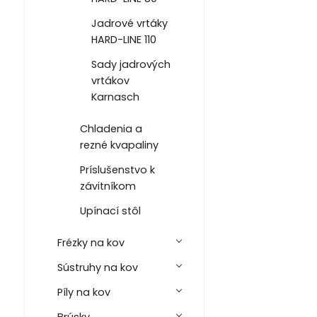
Jadrové vrtáky
HARD-LINE 110
Sady jadrových
vrtákov
Karnasch
Chladenia a
rezné kvapaliny
Príslušenstvo k
závitníkom
Upínací stôl
Frézky na kov
Sústruhy na kov
Píly na kov