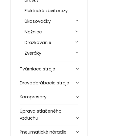
Brúsky
Elektrické závitorezy
Úkosovačky
Nožnice
Drážkovanie
Zveráky
Tvárniace stroje
Drevoobrábacie stroje
Kompresory
Úprava stlačeného
vzduchu
Pneumatické náradie