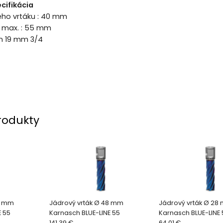
cifikácia
ého vrtáku : 40 mm
a max. : 55 mm
on 19 mm 3/4
rodukty
4 mm
Jádrový vrták Ø 48 mm
Jádrový vrták Ø 28
E 55
Karnasch BLUE-LINE 55
Karnasch BLUE-LINE 
141.39 €
64.01 €