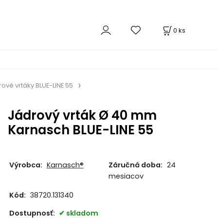
0
ks
ové vrtáky BLUE-LINE 55
Jádrový vrták Ø 40 mm
Karnasch BLUE-LINE 55
Výrobca:
Karnasch®
Záručná doba:
24
mesiacov
Kód:
38720.131340
Dostupnosť:
skladom