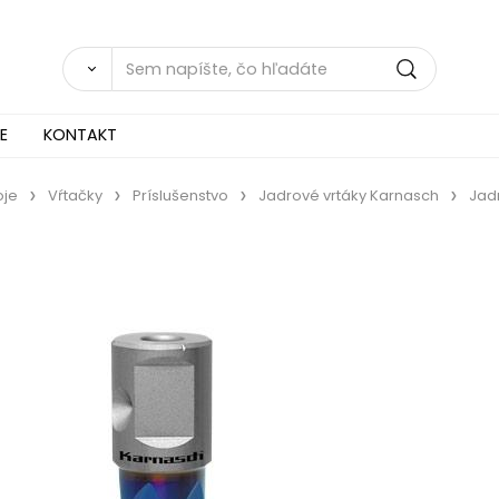
E
KONTAKT
oje
Vŕtačky
Príslušenstvo
Jadrové vrtáky Karnasch
Jadr