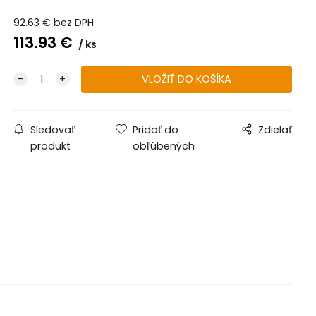
92.63
€
bez DPH
113.93
€
ks
Sledovať
Pridať do
Zdielať
produkt
obľúbených