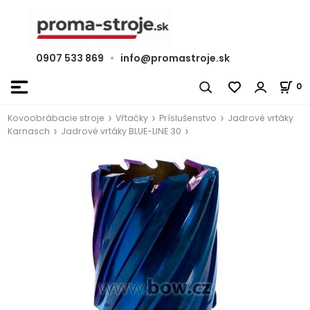
0907 533 869
•
info@promastroje.sk
0
Kovoobrábacie stroje
Vŕtačky
Príslušenstvo
Jadrové vrtáky
Karnasch
Jadrové vrtáky BLUE-LINE 30