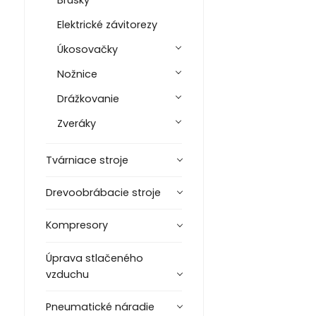
Brúsky
Elektrické závitorezy
Úkosovačky
Nožnice
Drážkovanie
Zveráky
Tvárniace stroje
Drevoobrábacie stroje
Kompresory
Úprava stlačeného
vzduchu
Pneumatické náradie