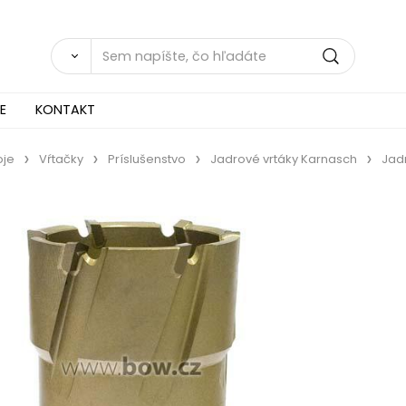
E
KONTAKT
oje
Vŕtačky
Príslušenstvo
Jadrové vrtáky Karnasch
Jad