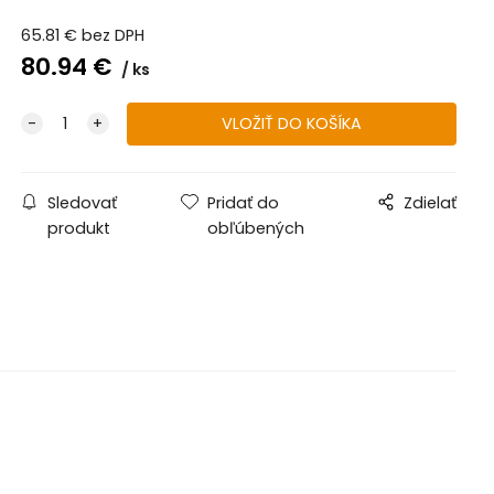
65.81
€
bez DPH
80.94
€
ks
Sledovať
Pridať do
Zdielať
produkt
obľúbených