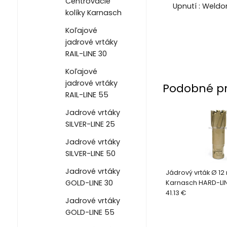
Centrovacie
Upnutí : Weld
kolíky Karnasch
Koľajové
jadrové vrtáky
RAIL-LINE 30
Koľajové
jadrové vrtáky
Podobné p
RAIL-LINE 55
Jadrové vrtáky
SILVER-LINE 25
Jadrové vrtáky
SILVER-LINE 50
Jadrové vrtáky
Jádrový vrták Ø 1
GOLD-LINE 30
Karnasch HARD-LIN
41.13 €
Jadrové vrtáky
GOLD-LINE 55