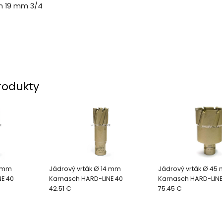
on 19 mm 3/4
rodukty
2 mm
Jádrový vrták Ø 14 mm
Jádrový vrták Ø 45
E 40
Karnasch HARD-LINE 40
Karnasch HARD-LINE
42.51 €
75.45 €