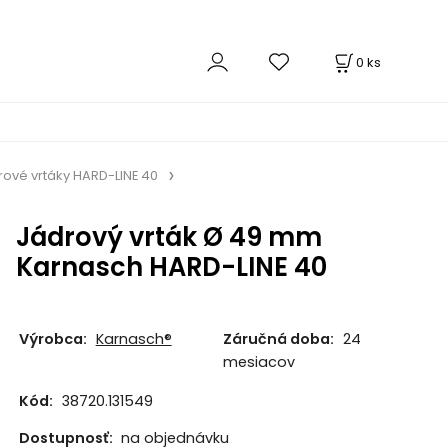
0
ks
rové vrtáky HARD-LINE 40
Jádrový vrták Ø 49 mm
Karnasch HARD-LINE 40
Výrobca:
Karnasch®
Záručná doba:
24
mesiacov
Kód:
38720.131549
Dostupnosť:
na objednávku