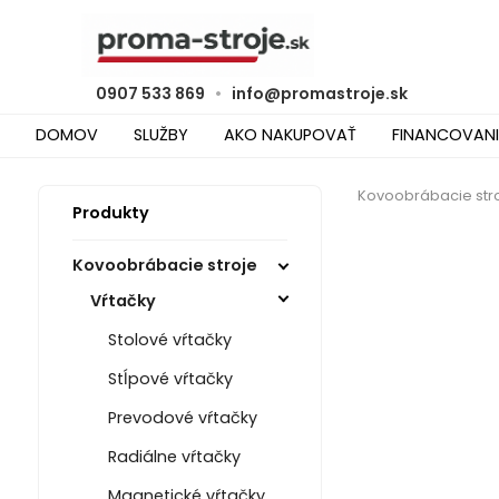
0907 533 869
•
info@promastroje.sk
DOMOV
SLUŽBY
AKO NAKUPOVAŤ
FINANCOVANI
Kovoobrábacie str
Produkty
Kovoobrábacie stroje
Vŕtačky
Stolové vŕtačky
Stĺpové vŕtačky
Prevodové vŕtačky
Radiálne vŕtačky
Magnetické vŕtačky