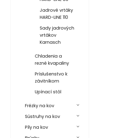
Jadrové vrtáky
HARD-LINE 110
Sady jadrových
vrtákov
Karnasch
Chladenia a
rezné kvapaliny
Príslušenstvo k
závitníkom
Upínací stôl
Frézky na kov
Sústruhy na kov
Píly na kov