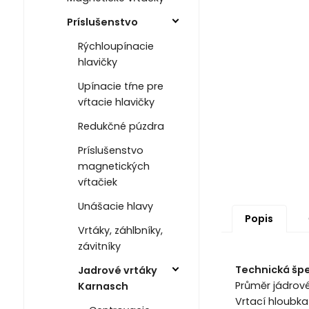
Príslušenstvo
Rýchloupínacie
hlavičky
Upínacie tŕne pre
vŕtacie hlavičky
Redukčné púzdra
Príslušenstvo
magnetických
vŕtačiek
Unášacie hlavy
Popis
Vrtáky, záhlbníky,
závitníky
Technická špe
Jadrové vrtáky
Průměr jádrov
Karnasch
Vrtací hloubk