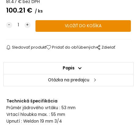
81.47
€
bez DPH
100.21
€
ks
Sledovať produkt
Pridať do obľúbených
Zdielať
Popis
Otázka na predajcu
Technická špecifikácia
Průměr jádrového vrtáku : 53 mm
Vrtací hloubka max. : 55 mm
Upnutí : Weldon 19 mm 3/4