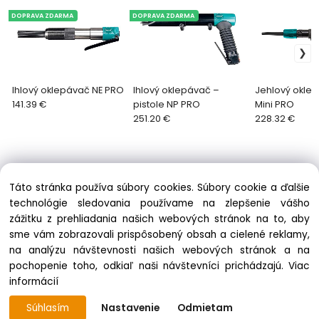
DOPRAVA ZDARMA
DOPRAVA ZDARMA
Ihlový oklepávač NE PRO
Ihlový oklepávač –
Jehlový okle
141.39 €
pistole NP PRO
Mini PRO
251.20 €
228.32 €
Táto stránka používa súbory cookies. Súbory cookie a ďalšie
technológie sledovania používame na zlepšenie vášho
zážitku z prehliadania našich webových stránok na to, aby
Informácie
sme vám zobrazovali prispôsobený obsah a cielené reklamy,
Obchodné podmienky
na analýzu návštevnosti našich webových stránok a na
Ochrana osobných údajov
pochopenie toho, odkiaľ naši návštevníci prichádzajú.
Viac
Zásady cookies
informácií
Súhlasím
Nastavenie
Odmietam
© 2009 - 2026 PROMA STROJE – Všetky práva vyhradené