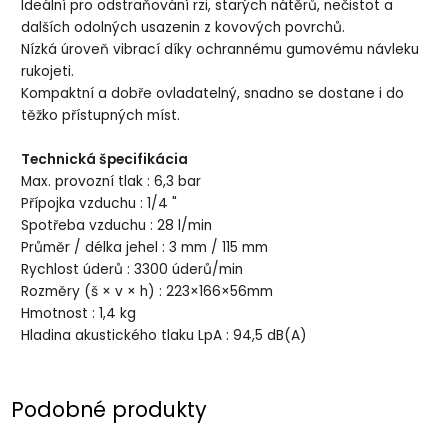
Ideální pro odstraňování rzi, starých nátěrů, nečistot a
dalších odolných usazenin z kovových povrchů.
Nízká úroveň vibrací díky ochrannému gumovému návleku
rukojeti.
Kompaktní a dobře ovladatelný, snadno se dostane i do
těžko přístupných míst.
Technická špecifikácia
Max. provozní tlak : 6,3 bar
Přípojka vzduchu : 1/4 "
Spotřeba vzduchu : 28 l/min
Průměr / délka jehel : 3 mm / 115 mm
Rychlost úderů : 3300 úderů/min
Rozměry (š × v × h) : 223×166×56mm
Hmotnost : 1,4 kg
Hladina akustického tlaku LpA : 94,5 dB(A)
Podobné produkty