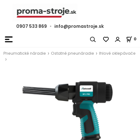
0907 533 869
•
info@promastroje.sk
0
Pneumatické náradie
Ostatné pneunáradie
Ihlové oklepávače