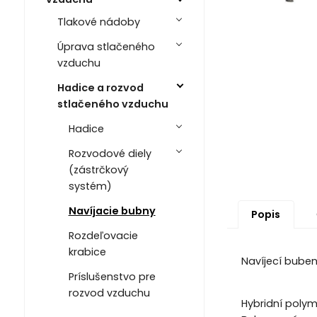
Tlakové nádoby
Úprava stlačeného
vzduchu
Hadice a rozvod
stlačeného vzduchu
Hadice
Rozvodové diely
(zástrčkový
systém)
Navíjacie bubny
Popis
Rozdeľovacie
krabice
Navíjecí buben
Príslušenstvo pre
rozvod vzduchu
Hybridní polyme