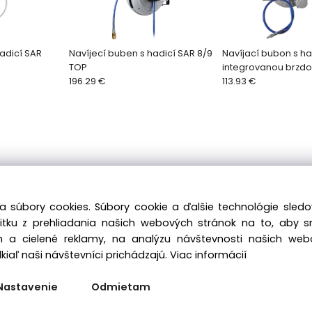
adicí SAR
Navíjecí buben s hadicí SAR 8/9
Navíjací bubon s h
TOP
integrovanou brzdo
196.29 €
SL
113.93 €
a súbory cookies. Súbory cookie a ďalšie technológie sle
žitku z prehliadania našich webových stránok na to, aby 
 a cielené reklamy, na analýzu návštevnosti našich we
iaľ naši návštevníci prichádzajú.
Viac informácií
Nastavenie
Odmietam