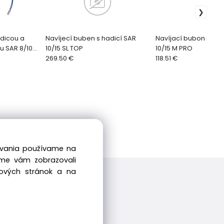
adicou a
Navíjecí buben s hadicí SAR
Navíjací bubon s ha
u SAR 8/10
10/15 SL TOP
10/15 M PRO
269.50 €
118.51 €
dovania používame na
sme vám zobrazovali
bových stránok a na