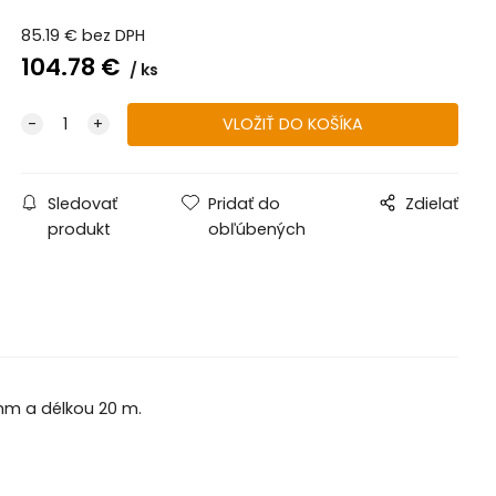
85.19
€
bez DPH
104.78
€
ks
Sledovať
Pridať do
Zdielať
produkt
obľúbených
 mm a délkou 20 m.