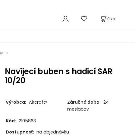
0
ks
ny
Navíjecí buben s hadicí SAR
10/20
Výrobca:
Aircraft®
Záručná doba:
24
mesiacov
Kód:
2105863
Dostupnosť:
na objednávku