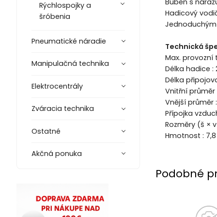
Buben s náraz
Rýchlospojky a
Hadicový vodič
šróbenia
Jednoduchým z
Pneumatické náradie
Technická špe
Max. provozní t
Manipulačná technika
Délka hadice :
Délka připojov
Elektrocentrály
Vnitřní průměr
Vnější průměr 
Zváracia technika
Přípojka vzduch
Rozměry (š × 
Ostatné
Hmotnost : 7,8
Akčná ponuka
Podobné p