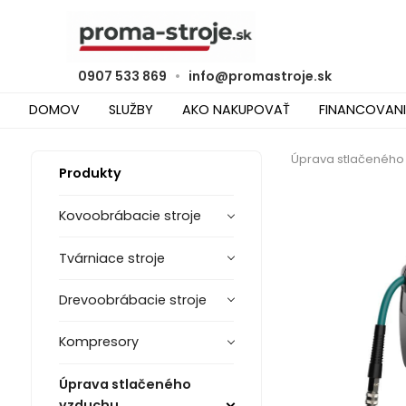
0907 533 869
•
info@promastroje.sk
DOMOV
SLUŽBY
AKO NAKUPOVAŤ
FINANCOVANI
Úprava stlačeného
Produkty
Kovoobrábacie stroje
Tvárniace stroje
Drevoobrábacie stroje
Kompresory
Úprava stlačeného
vzduchu