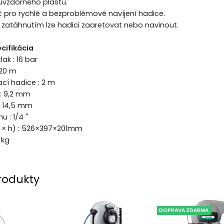
uvzdorného plastu.
 pro rychlé a bezproblémové navíjení hadice.
atáhnutím lze hadici zaaretovat nebo navinout.
cifikácia
lak : 16 bar
 20 m
ací hadice : 2 m
 : 9,2 mm
: 14,5 mm
u : 1/4 "
v × h) : 526×397×201mm
 kg
rodukty
DOPRAVA ZDARMA