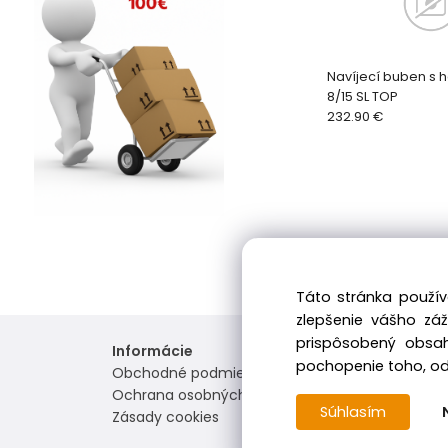
Navíjecí buben s h
8/15 SL TOP
232.90 €
Táto stránka použív
zlepšenie vášho zá
prispôsobený obsah
Informácie
pochopenie toho, odk
Obchodné podmienky
Ochrana osobných údajov
Súhlasím
Zásady cookies