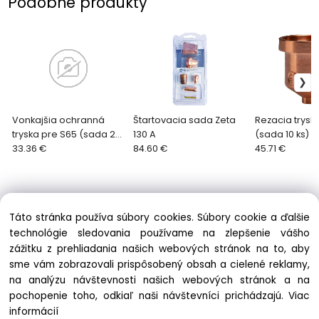
Podobné produkty
Vonkajšia ochranná
Štartovacia sada Zeta
Rezacia trysk
tryska pre S65 (sada 2
130 A
(sada 10 ks)
ks)
33.36 €
84.60 €
45.71 €
Táto stránka používa súbory cookies. Súbory cookie a ďalšie
technológie sledovania používame na zlepšenie vášho
zážitku z prehliadania našich webových stránok na to, aby
Informácie
sme vám zobrazovali prispôsobený obsah a cielené reklamy,
Obchodné podmienky
na analýzu návštevnosti našich webových stránok a na
Ochrana osobných údajov
pochopenie toho, odkiaľ naši návštevníci prichádzajú.
Viac
Zásady cookies
informácií