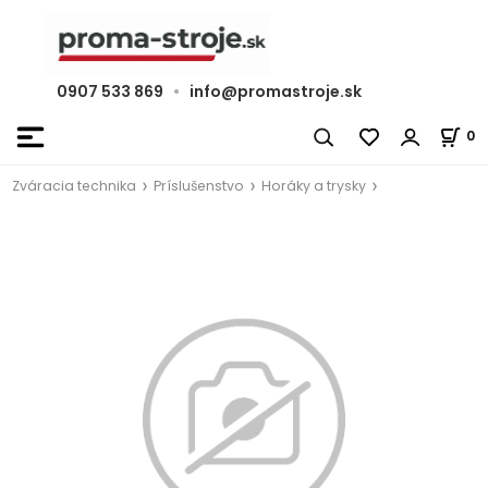
0907 533 869
•
info@promastroje.sk
0
Zváracia technika
Príslušenstvo
Horáky a trysky