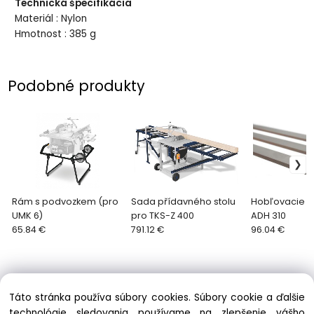
Technická špecifikácia
Materiál : Nylon
Hmotnost : 385 g
Podobné produkty
Rám s podvozkem (pro
Sada přídavného stolu
Hobľovacie n
UMK 6)
pro TKS-Z 400
ADH 310
65.84 €
791.12 €
96.04 €
Táto stránka používa súbory cookies. Súbory cookie a ďalšie
technológie sledovania používame na zlepšenie vášho