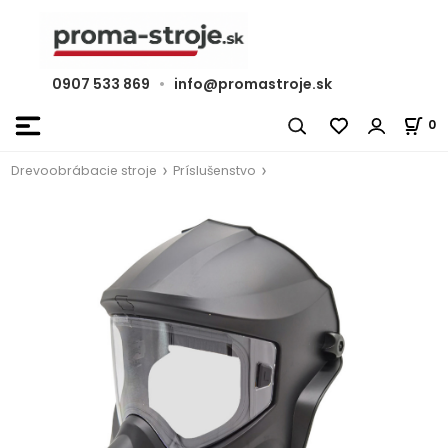
0907 533 869
•
info@promastroje.sk
0
Drevoobrábacie stroje
Príslušenstvo