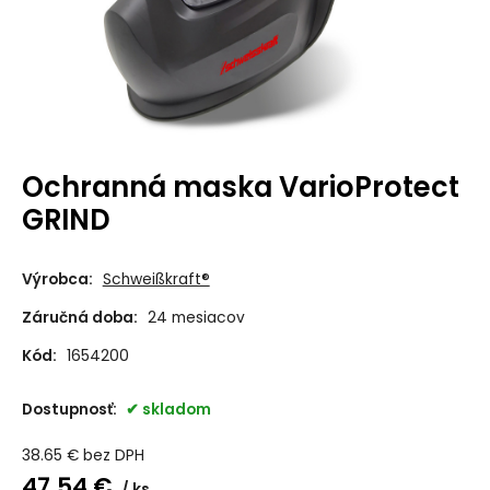
Ochranná maska VarioProtect
GRIND
Výrobca:
Schweißkraft®
Záručná doba:
24 mesiacov
Kód:
1654200
Dostupnosť:
skladom
38.65
€
bez DPH
47.54
€
ks