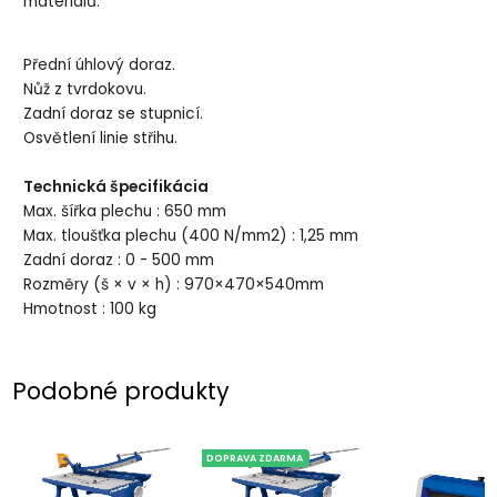
materiálů.
Přední úhlový doraz.
Nůž z tvrdokovu.
Zadní doraz se stupnicí.
Osvětlení linie střihu.
Technická špecifikácia
Max. šířka plechu : 650 mm
Max. tloušťka plechu (400 N/mm2) : 1,25 mm
Zadní doraz : 0 - 500 mm
Rozměry (š × v × h) : 970×470×540mm
Hmotnost : 100 kg
Podobné produkty
DOPRAVA ZDARMA