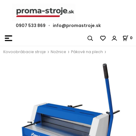
0907 533 869
•
info@promastroje.sk
0
Kovoobrábacie stroje
Nožnice
Pákové na plech