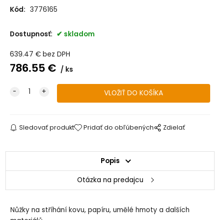
Kód:
3776165
Dostupnosť:
skladom
639.47
€
bez DPH
786.55
€
ks
Sledovať produkt
Pridať do obľúbených
Zdielať
Popis
Otázka na predajcu
Nůžky na stříhání kovu, papíru, umělé hmoty a dalších