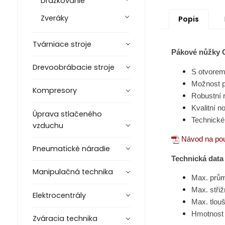
Drážkovanie
Zveráky
Popis
Tvárniace stroje
Pákové nůžky O
Drevoobrábacie stroje
S otvorem 
Možnost p
Kompresory
Robustní r
Kvalitní n
Úprava stlačeného
Technické 
vzduchu
Návod na pou
Pneumatické náradie
Technická data
Manipulačná technika
Max. prům
Max. stři
Elektrocentrály
Max. tlou
Hmotnos
Zváracia technika