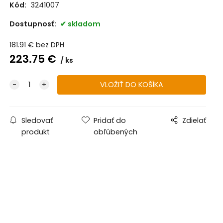
Kód:
3241007
Dostupnosť:
skladom
181.91
€
bez DPH
223.75
€
ks
Sledovať
Pridať do
Zdielať
produkt
obľúbených