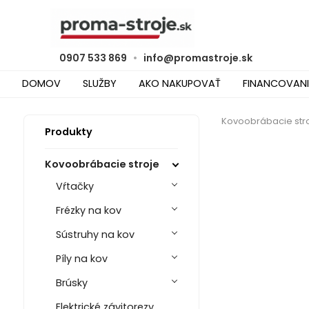
0907 533 869
•
info@promastroje.sk
DOMOV
SLUŽBY
AKO NAKUPOVAŤ
FINANCOVANI
Kovoobrábacie str
Produkty
Kovoobrábacie stroje
Vŕtačky
Frézky na kov
Sústruhy na kov
Píly na kov
Brúsky
Elektrické závitorezy