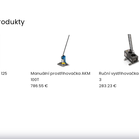
rodukty
 125
Manuální prostřihovačka AKM
Ruční vystřihovačka
100T
3
786.55 €
283.23 €