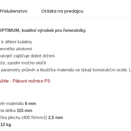
Príslušenstvo
Otázka na predajcu
PTIMUM, kvalitní výrobek pro řemeslníky.
k dělení kulatiny
evného ukotvení
ukojeť zajišťuje dobré držení
ože, spodní možno otočit
parametry průměr a tloušťka materiálu se týkají konstrukční ocele. 
žitie - Pákové nožnice PS
ěr materiálu
6 mm
žná délka
115 mm
šťka plechu (400 N/mm2)
2,5 mm
t
12 kg