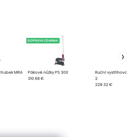
DOPRAVA ZDARMA
 trubek MRA
Pákové nůžky PS 300
Ruční vystřihovačka 
310.68 €
2
228.32 €