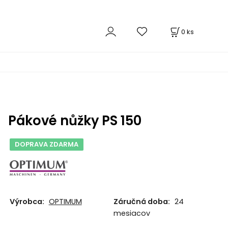
0
ks
Pákové nůžky PS 150
DOPRAVA ZDARMA
Výrobca:
OPTIMUM
Záručná doba:
24
mesiacov