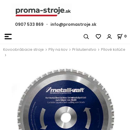
0907 533 869
•
info@promastroje.sk
0
Kovoobrábacie stroje
Píly na kov
Príslušenstvo
Pílové kotúče