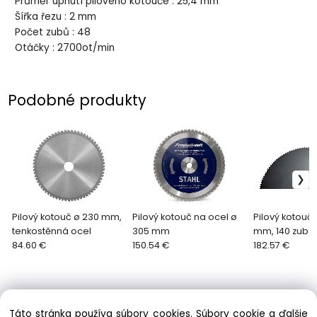
Průměr upnutí pilového kotouče : 25,4 mm
Šířka řezu : 2 mm
Počet zubů : 48
Otáčky : 2700ot/min
Podobné produkty
Pilový kotouč ø 230 mm,
Pilový kotouč na ocel ø
Pilový kotouč
tenkostěnná ocel
305 mm
mm, 140 zubů
84.60 €
150.54 €
182.57 €
Táto stránka používa súbory cookies. Súbory cookie a ďalšie