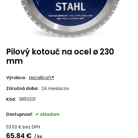
Pilový kotouč na ocel ø 230
mm
Výrobca:
Metallkraft®
Záručná doba:
24 mesiacov
Kód:
3850231
Dostupnosť:
skladom
53.53
€
bez DPH
65.84
€
ks