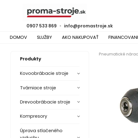
0907 533 869
•
info@promastroje.sk
DOMOV
SLUŽBY
AKO NAKUPOVAŤ
FINANCOVANI
Pneumatické nárad
Produkty
Kovoobrábacie stroje
Tvárniace stroje
Drevoobrábacie stroje
Kompresory
Úprava stlačeného
vzduchu