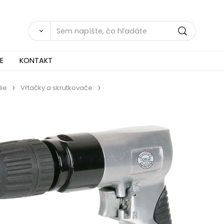
E
KONTAKT
ie
Vŕtačky a skrutkovače