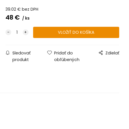
39.02
€
bez DPH
48
€
ks
Sledovať
Pridať do
Zdielať
produkt
obľúbených