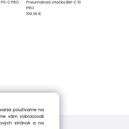
k PS-C PRO
Pneumatická vrtačka BM-C 10
PRO
109.36 €
dovania používame na
sme vám zobrazovali
bových stránok a na