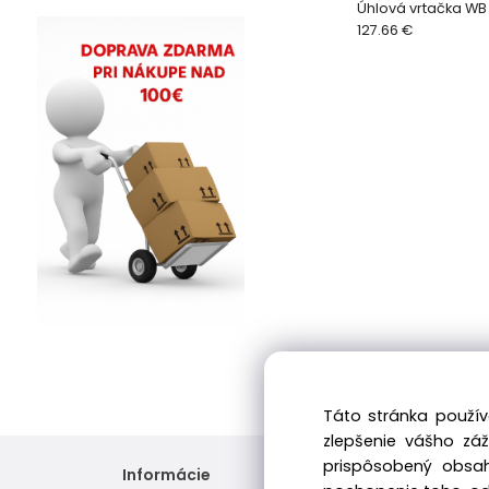
Úhlová vrtačka WB
127.66 €
Táto stránka použív
zlepšenie vášho zá
prispôsobený obsah
Informácie