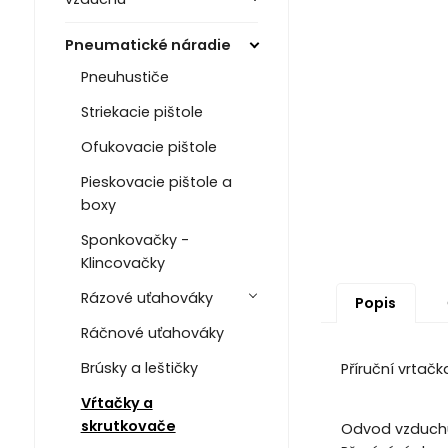
Pneumatické náradie
Pneuhustiče
Striekacie pištole
Ofukovacie pištole
Pieskovacie pištole a
boxy
Sponkovačky -
Klincovačky
Rázové uťahováky
Popis
Ráčnové uťahováky
Brúsky a leštičky
Příruční vrtač
Vŕtačky a
skrutkovače
Odvod vzduchu