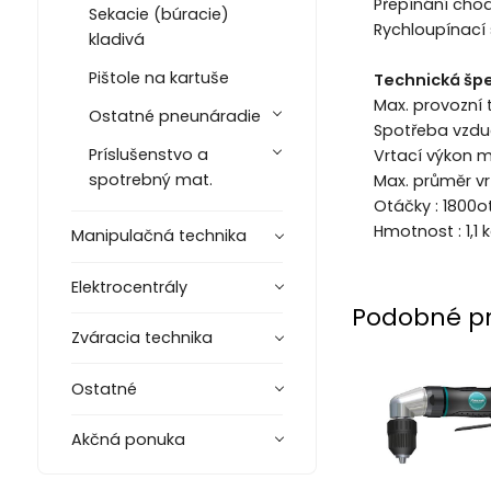
Přepínání cho
Sekacie (búracie)
Rychloupínací 
kladivá
Pištole na kartuše
Technická špe
Max. provozní t
Ostatné pneunáradie
Spotřeba vzduc
Príslušenstvo a
Vrtací výkon m
spotrebný mat.
Max. průměr vr
Otáčky : 1800o
Hmotnost : 1,1 
Manipulačná technika
Elektrocentrály
Podobné p
Zváracia technika
Ostatné
Akčná ponuka