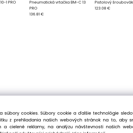
 10-1 PRO
Pneumatická vrtačka BM-C 13
Pistolový šroubová
PRO
123.08 €
136.81 €
a súbory cookies. Súbory cookie a ďalšie technológie sle
žitku z prehliadania našich webových stránok na to, aby 
 a cielené reklamy, na analýzu návštevnosti našich we