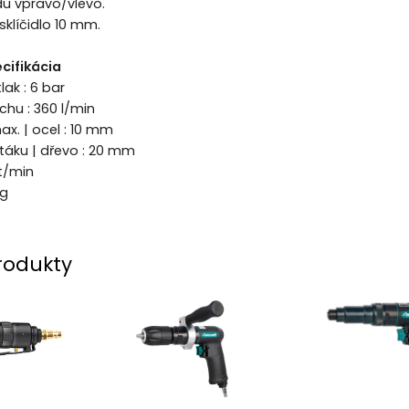
du vpravo/vlevo.
sklíčidlo 10 mm.
cifikácia
lak : 6 bar
hu : 360 l/min
ax. | ocel : 10 mm
táku | dřevo : 20 mm
t/min
kg
rodukty