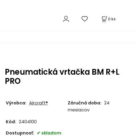
0
ks
Pneumatická vrtačka BM R+L
PRO
Výrobca:
Aircraft®
Záručná doba:
24
mesiacov
Kód:
2404100
Dostupnosť:
skladom