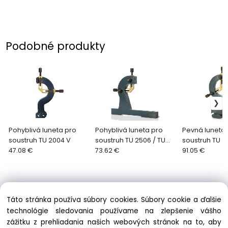
Podobné produkty
Pohyblivá luneta pro
Pohyblivá luneta pro
Pevná luneta 
soustruh TU 2004 V
soustruh TU 2506 / TU
soustruh TU 2
47.08 €
2404 / TU2406
73.62 €
91.05 €
Táto stránka používa súbory cookies. Súbory cookie a ďalšie
technológie sledovania používame na zlepšenie vášho
zážitku z prehliadania našich webových stránok na to, aby