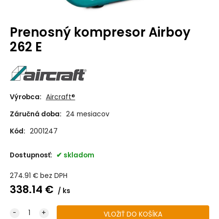
Prenosný kompresor Airboy
262 E
Výrobca:
Aircraft®
Záručná doba:
24 mesiacov
Kód:
2001247
Dostupnosť:
skladom
274.91
€
bez DPH
338.14
€
ks