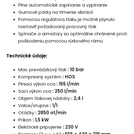
Plne automatické zapínanie a vypínanie
Gumové pätky na tlmenie vibrácií
Pomocou regulátora tlaku je možné plynulo
nastaviť požadovaný pracovný tlak
Spínače a armatúry sú optimálne chránené proti
poškodeniu pomocou rúrkového rámu
Technické údaje:
Max. prevádzkový tlak
: 10 bar
Kompresný systém
: HOS
Plniaci výkon cca
: 155 l/min
Sací výkon cca
: 250 l/min
Objem tlakovej nádoby
: 2,4 l
Valce/stupne
: 1/1
Otáčky
: 2850 ot/min
Príkon
: 1,5 kW
Elektrické pripojenie
: 230 V