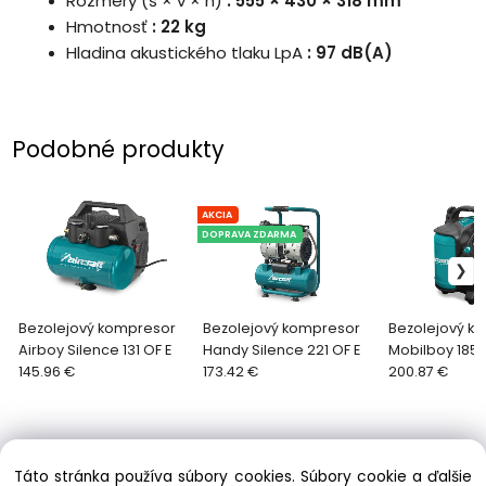
Rozmery (š × v × h)
: 555 × 430 × 318 mm
Hmotnosť
: 22 kg
Hladina akustického tlaku LpA
: 97 dB(A)
Podobné produkty
AKCIA
DOPRAVA ZDARMA
Bezolejový kompresor
Bezolejový kompresor
Bezolejový k
Airboy Silence 131 OF E
Handy Silence 221 OF E
Mobilboy 185 
145.96 €
173.42 €
200.87 €
Táto stránka používa súbory cookies. Súbory cookie a ďalšie