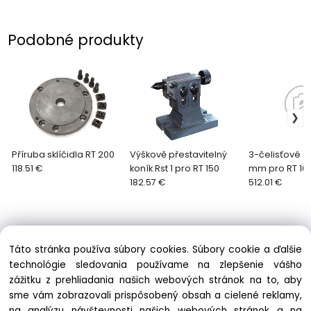
Podobné produkty
Příruba sklíčidla RT 200
Výškově přestavitelný
3-čelisťové sk
118.51 €
koník Rst 1 pro RT 150
mm pro RT 10
182.57 €
512.01 €
Táto stránka používa súbory cookies. Súbory cookie a ďalšie
technológie sledovania používame na zlepšenie vášho
zážitku z prehliadania našich webových stránok na to, aby
Informácie
sme vám zobrazovali prispôsobený obsah a cielené reklamy,
Obchodné podmienky
na analýzu návštevnosti našich webových stránok a na