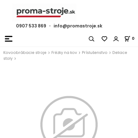
0907 533 869
•
info@promastroje.sk
0
Kovoobrábacie stroje
Frézky na kov
Príslušenstvo
Deliace
stoly